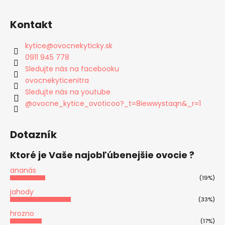
Kontakt
kytice
@
ovocnekyticky.sk
0911 945 778
Sledujte nás na facebooku
ovocnekyticenitra
Sledujte nás na youtube
@ovocne_kytice_ovoticoo?_t=8iewwystaqn&_r=1
Dotazník
Ktoré je Vaše najobľúbenejšie ovocie ?
ananás
(19%)
jahody
(33%)
hrozno
(17%)