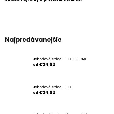
á
j
s
ť
?
Najpredávanejšie
HĽADAŤ
Jahodové srdce GOLD SPECIAL
€24,90
od
O
d
Jahodové srdce GOLD
p
€24,90
od
o
r
ú