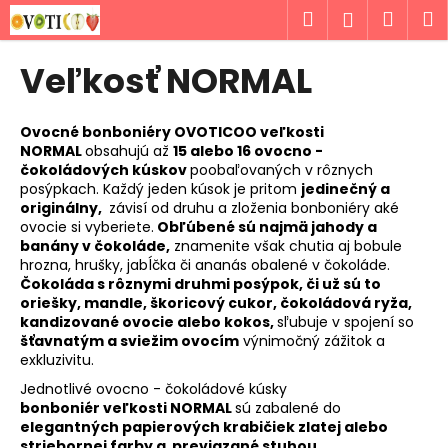
K
Prejsť
Hľadať
Náku
M
Prihlásen
na
o
obsah
Späť
Späť
košík
š
Veľkosť NORMAL
í
Č
k
o
Ovocné bonboniéry OVOTICOO veľkosti
NORMAL
obsahujú až
15 alebo 16 ovocno -
p
čokoládových kúskov
poobaľovaných v rôznych
o
posýpkach. Každý jeden kúsok je pritom
jedinečný a
t
originálny,
závisí od druhu a zloženia bonboniéry aké
ovocie si vyberiete.
Obľúbené sú najmä jahody a
r
banány v čokoláde,
znamenite však chutia aj bobule
e
hrozna, hrušky, jabĺčka či ananás obalené v čokoláde.
Čokoláda s rôznymi druhmi posýpok, či už sú to
b
oriešky, mandle, škoricový cukor, čokoládová ryža,
u
kandizované ovocie alebo kokos,
sľubuje v spojení so
j
šťavnatým a sviežim ovocím
výnimočný zážitok a
exkluzivitu.
e
Jednotlivé ovocno - čokoládové kúsky
t
bonboniér
veľkosti NORMAL
sú zabalené do
e
elegantných papierových krabičiek zlatej alebo
n
striebornej farby a previazané stuhou.