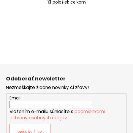
13
položiek celkom
O
v
l
á
d
a
c
i
e
p
Z
r
á
v
Odoberať newsletter
p
k
Nezmeškajte žiadne novinky či zľavy!
ä
y
v
t
Email
ý
i
p
Vložením e-mailu súhlasíte s
podmienkami
e
i
ochrany osobných údajov
s
u
PRIHLÁSIŤ SA