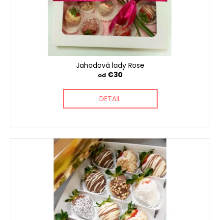
o
o
d
v
u
k
t
o
Jahodová lady Rose
v
€30
od
DETAIL