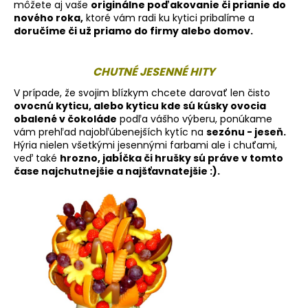
môžete aj vaše
originálne poďakovanie či prianie do
nového roka,
ktoré vám radi ku kytici pribalíme a
doručíme či už priamo do firmy alebo domov.
CHUTNÉ JESENNÉ HITY
V prípade, že svojim blízkym chcete darovať len čisto
ovocnú kyticu, alebo kyticu kde sú kúsky ovocia
obalené v čokoláde
podľa vášho výberu, ponúkame
vám prehľad najobľúbenejších kytíc na
sezónu - jeseň.
Hýria nielen všetkými jesennými farbami ale i chuťami,
veď také
hrozno, jabĺčka či hrušky sú práve v tomto
čase najchutnejšie a najšťavnatejšie :).