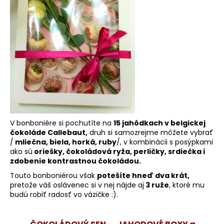
č
a
m
e
VIKTORIA
€89
V bonboniére si pochutíte na
15 jahôdkach v belgickej
čokoláde Callebaut,
druh si samozrejme môžete vybrať
/
mliečna, biela, horká, ruby
/, v kombinácii s posýpkami
ako sú
oriešky, čokoládová ryža, perličky, srdiečka i
zdobenie kontrastnou čokoládou.
Touto bonboniérou však
potešíte hneď dva krát,
pretože váš oslávenec si v nej nájde aj
3 ruže
, ktoré mu
budú robiť radosť vo vázičke :).