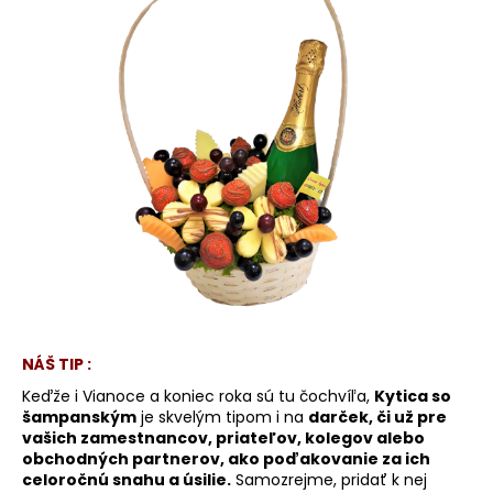
NÁŠ TIP :
Keďže i Vianoce a koniec roka sú tu čochvíľa,
Kytica so
šampanským
je skvelým tipom i na
darček, či už pre
vašich zamestnancov, priateľov, kolegov alebo
obchodných partnerov, ako poďakovanie za ich
celoročnú snahu a úsilie.
Samozrejme, pridať k nej