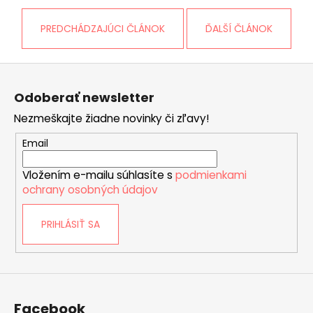
PREDCHÁDZAJÚCI ČLÁNOK
ĎALŠÍ ČLÁNOK
Z
á
Odoberať newsletter
p
Nezmeškajte žiadne novinky či zľavy!
ä
t
Email
i
Vložením e-mailu súhlasíte s
podmienkami
e
ochrany osobných údajov
PRIHLÁSIŤ SA
Facebook