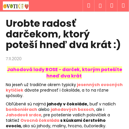
K
Prejsť
Hľadať
Náku
M
Prihlásen
na
o
obsah
Späť
Späť
košík
š
Urobte radosť
í
Č
darčekom, ktorý
k
o
poteší hneď dva krát :)
p
o
7.11.2020
t
r
Jahodová lady ROSE - darček, ktorým potešíte
e
hneď dva krát
b
Na jeseň už tradične okrem typicky
jesenných ovocných
u
kytičiek
dávate prednosť i čokoláde, a to na rôzne
spôsoby.
j
Obľúbené sú najmä
jahody v čokoláde,
buď v našich
e
bonboniérach
alebo
jahodových boxoch
, ale i
t
Jahodové srdce
, pre potešenie vašich polovičiek a
e
taktiež
Ovocná čokoláda
s kúskami čerstvého
ovocia,
ako sú jahody, maliny, hrozno, čučoriedky.
n