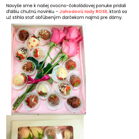
Navyše sme k našej ovocno-čokoládovej ponuke pridali
á
ďalšiu chutnú novinku -
Jahodovú lady ROSE,
ktorá sa
j
už stihla stať obľúbeným darčekom najmä pre dámy.
s
ť
?
HĽADAŤ
O
d
p
o
r
ú