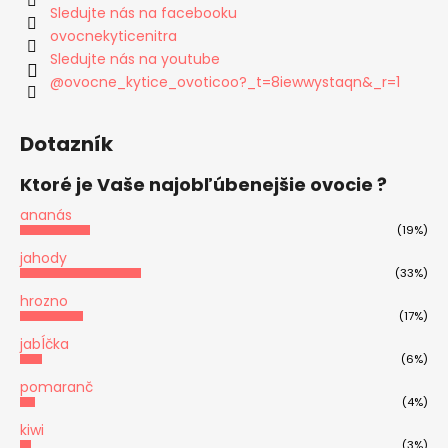
Sledujte nás na facebooku
ovocnekyticenitra
Sledujte nás na youtube
@ovocne_kytice_ovoticoo?_t=8iewwystaqn&_r=1
Dotazník
Ktoré je Vaše najobľúbenejšie ovocie ?
ananás
(19%)
jahody
(33%)
hrozno
(17%)
jabĺčka
(6%)
pomaranč
(4%)
kiwi
(3%)