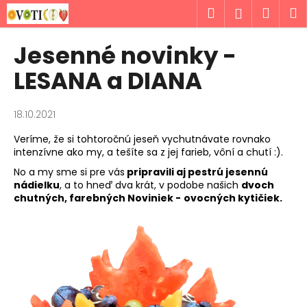
K
Prejsť
Hľadať
Náku
M
Prihlásen
na
o
obsah
Späť
Späť
košík
š
Jesenné novinky -
í
Č
LESANA a DIANA
k
o
p
18.10.2021
o
Veríme, že si tohtoročnú jeseň vychutnávate rovnako
t
intenzívne ako my, a tešíte sa z jej farieb, vôní a chutí :).
r
No a my sme si pre vás
pripravili aj pestrú jesennú
e
nádielku
, a to hneď dva krát, v podobe našich
dvoch
b
chutných, farebných Noviniek -
ovocných kytičiek.
u
j
e
t
e
n