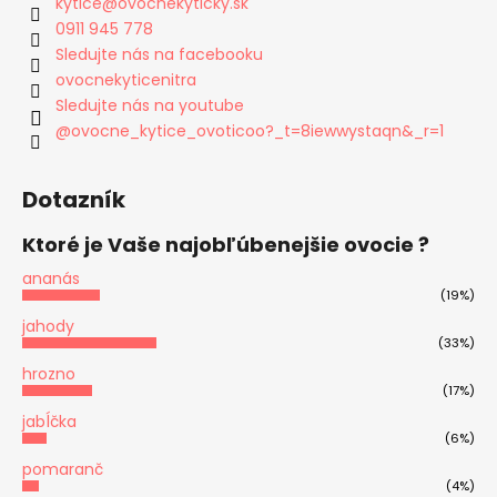
kytice
@
ovocnekyticky.sk
0911 945 778
Sledujte nás na facebooku
ovocnekyticenitra
Sledujte nás na youtube
@ovocne_kytice_ovoticoo?_t=8iewwystaqn&_r=1
Dotazník
Ktoré je Vaše najobľúbenejšie ovocie ?
ananás
(19%)
jahody
(33%)
hrozno
(17%)
jabĺčka
(6%)
pomaranč
(4%)