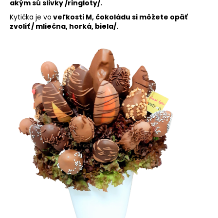
akým sú slivky /ringloty/.
Kytička je vo
veľkosti M, čokoládu si môžete opäť
zvoliť / mliečna, horká, biela/.