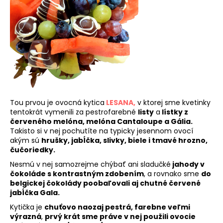
č
a
m
e
VIKTORIA
€89
Tou prvou je ovocná kytica
LESANA,
v ktorej sme kvetinky
tentokrát vymenili za pestrofarebné
listy
a
lístky z
červeného melóna, melóna Cantaloupe a Gália.
Takisto si v nej pochutíte na typicky jesennom ovocí
akým sú
hrušky, jabĺčka, slivky, biele i tmavé hrozno,
čučoriedky.
Nesmú v nej samozrejme chýbať ani sladučké
jahody v
čokoláde s kontrastným zdobením
, a rovnako sme
do
belgickej čokolády poobaľovali aj chutné červené
jabĺčka Gala.
Kytička je
chuťovo naozaj pestrá, farebne veľmi
výrazná
,
prvý krát sme práve v nej použili ovocie