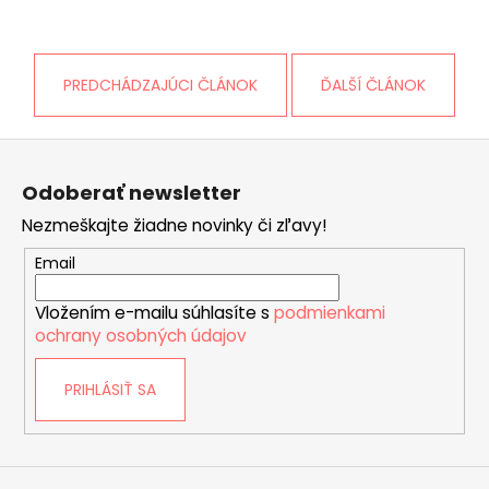
PREDCHÁDZAJÚCI ČLÁNOK
ĎALŠÍ ČLÁNOK
Z
á
Odoberať newsletter
p
Nezmeškajte žiadne novinky či zľavy!
ä
t
Email
i
Vložením e-mailu súhlasíte s
podmienkami
e
ochrany osobných údajov
PRIHLÁSIŤ SA