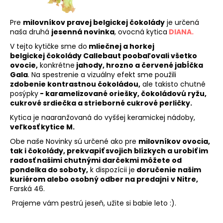
Pre
milovníkov pravej belgickej čokolády
je určená
naša druhá
jesenná novinka
, ovocná kytica
DIANA.
V tejto kytičke sme do
mliečnej a horkej
belgickej čokolády Callebaut poobaľovali všetko
ovocie,
konkrétne
jahody, hrozno a červené jabĺčka
Gala
. Na spestrenie a vizuálny efekt sme použili
zdobenie kontrastnou čokoládou,
ale takisto chutné
posýpky
- karamelizované oriešky, čokoládovú ryžu,
cukrové srdiečka a strieborné cukrové perličky.
Kytica je naaranžovaná do vyššej keramickej nádoby,
veľkosť kytice M.
Obe naše Novinky sú určené ako pre
milovníkov ovocia,
tak i čokolády, prekvapiť svojich blízkych a urobiť im
radosť našimi chutnými darčekmi môžete od
pondelka do soboty,
k dispozícii je
doručenie našim
kuriérom alebo osobný odber na predajni
v Nitre,
Farská 46.
Prajeme vám pestrú jeseň, užite si babie leto :).