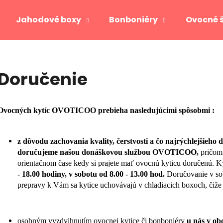
Jahodové boxy
Bonboniéry
Ovocné 
Čo potrebujete nájsť?
Doručenie
HĽADAŤ
Ovocných
kytíc OVOTICOO prebieha nasledujúcimi spôsobmi :
Odporúčame
z dôvodu zachovania kvality, čerstvosti a čo najrýchlejšieho 
doručujeme našou donáškovou službou OVOTICOO,
pričom 
orientačnom čase kedy si prajete mať ovocnú kyticu doručenú. K
- 18.00 hodiny, v sobotu od 8.00 - 13.00 hod.
Doručovanie v so
prepravy k Vám sa kytice uchovávajú v chladiacich boxoch, čiže
JAHODOVÉ SRDCE GOLD
VIKTORIA
osobným vyzdvihnutím ovocnej kytice či bonboniéry
u nás v ob