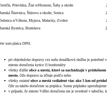
Trenčín, Prievidza, Žiar n/Hronom, Šahy a okolie 24
Banská Štiavnica, Štúrovo a okolie, Senica 24
Dubnica n/Váhom, Myjava, Malacky, Zvolen 27
Banská Bystrica, Bratislava 29,9
Nie som platca DPH.
pri objednávke dopravy cez našu donáškovú službu je potrebné 
miestu doručenia kytice či bonboniéry
všetky ďalšie
obce a mestá, ktoré sa nachádzajú v príslušnom
mesto
,
čiže doprava sa účtuje podľa neho
všetky ostatné
obce a mestá vzdialené viac ako 5 km od prísl
čiže za takéto doručenie sa pripláca. Sumu príplatku upresňuje
v prípade, že miesto Vášho doručenia nie je uvedené v tabuľke, 