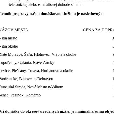
€24,90
€89
telefonickej alebo e - mailovej dohode s nami.
Cenník prepravy našou donáškovou službou je nasledovný :
NÁZOV MESTA CENA ZA DOPRAVU T
Nitra mesto 3,90
Nitra okolie 6,90
Zlaté Moravce, Šaľa, Hlohovec, Vráble 
Topoľčany, Galanta, Nové Zámky
11,
Levice, Piešťany, Trnava, Hurbanovo a okolie 14
Partizánske, Bánovce n/Bebravou 14,
Dunajská Streda, Nové Mesto n/Váhom 19
Senec, Pezinok, Komárno 19,9
Pri donáške do okresov uvedených nižšie, je minimálna suma obj