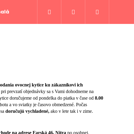
Hľadať
Prihlásenie
Nákupný
šaláty
Svadby
Ako objednávať
Rec
košík
dodania ovocnej kytice ku zákazníkovi ich
pri prevzatí objednávky sa s Vami dohodneme na
ytice doručujeme od pondelka do piatka v čase od
8.00
botu a vo sviatky je časovo obmedzené. Počas
 sa
doručujú vychladené,
ako v lete tak i v zime.
chode na adrese Farská 46, Nitra
po osobnej,