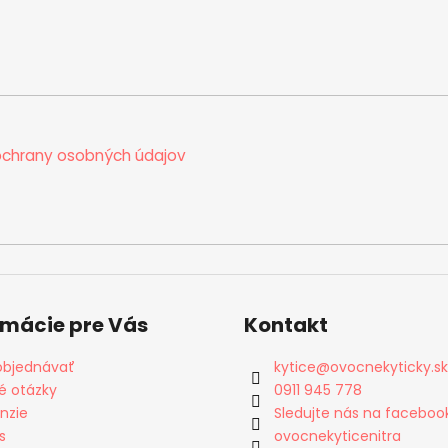
chrany osobných údajov
rmácie pre Vás
Kontakt
objednávať
kytice
@
ovocnekyticky.sk
é otázky
0911 945 778
nzie
Sledujte nás na faceboo
s
ovocnekyticenitra