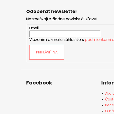
Z
á
Odoberať newsletter
p
Nezmeškajte žiadne novinky či zľavy!
ä
t
Email
i
Vložením e-mailu súhlasíte s
podmienkami o
e
PRIHLÁSIŤ SA
Facebook
Info
Ako 
Čast
Rece
O ná