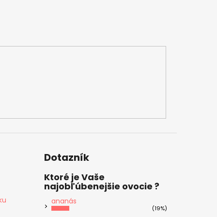
Dotazník
Ktoré je Vaše
najobľúbenejšie ovocie ?
ku
ananás
(19%)