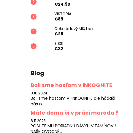
€24,90
VIKTORIA
€89
Čokoládový MIX box
€28
SISSI
€32
Blog
Boli sme hosťom v INKOGNITE
8.10.2024
Boli sme hosťom v INKOGNITE ale hádači
nás n...
Máte doma či v práci maróda ?
8.11.2023
POŠLITE MU PORIADNU DÁVKU VITAMÍNOV !
NAŠE OVOCNÉ...