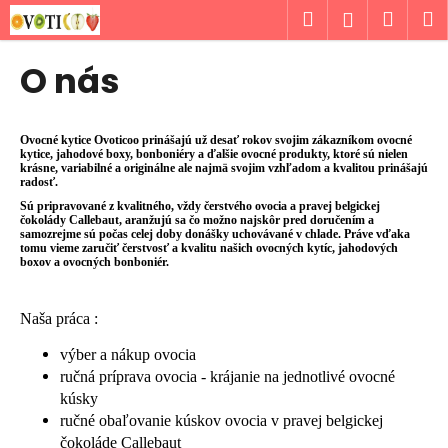
K
Prejsť
Hľadať
Náku
M
Prihlásen
na
o
obsah
Späť
Späť
košík
š
O nás
í
Č
k
o
Ovocné kytice Ovoticoo
prinášajú už desať rokov svojim zákazníkom ovocné
p
kytice, jahodové boxy, bonboniéry a ďalšie ovocné produkty, ktoré sú nielen
krásne, variabilné a originálne ale najmä svojim vzhľadom a kvalitou prinášajú
o
radosť.
t
Sú pripravované z kvalitného, vždy čerstvého ovocia a pravej belgickej
čokolády Callebaut, aranžujú sa čo možno najskôr pred doručením
a
r
samozrejme sú počas celej doby donášky uchovávané v chlade. Práve vďaka
tomu vieme zaručiť čerstvosť a kvalitu našich
ovocných kytíc, jahodových
e
boxov a ovocných bonboniér.
b
u
Naša práca :
j
výber a nákup ovocia
e
ručná príprava ovocia - krájanie na jednotlivé ovocné
t
kúsky
e
ručné obaľovanie kúskov ovocia v pravej belgickej
n
čokoláde Callebaut