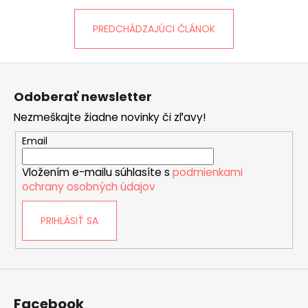
PREDCHÁDZAJÚCI ČLÁNOK
Z
á
Odoberať newsletter
p
Nezmeškajte žiadne novinky či zľavy!
ä
t
Email
i
Vložením e-mailu súhlasíte s
podmienkami
e
ochrany osobných údajov
PRIHLÁSIŤ SA
Facebook