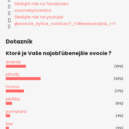
Sledujte nás na facebooku
ovocnekyticenitra
Sledujte nás na youtube
@ovocne_kytice_ovoticoo?_t=8iewwystaqn&_r=1
Dotazník
Ktoré je Vaše najobľúbenejšie ovocie ?
ananás
(19%)
jahody
(33%)
hrozno
(17%)
jabĺčka
(6%)
pomaranč
(4%)
kiwi
(3%)