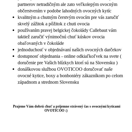
č
partnerov netradičným ale zato veľkolepým ovocným
a
občerstvením v podobe lahodných ovocných kytíc
m
kvalitným a chutným čerstvým ovocím pre vás zaručiť
e
skvelý zážitok a pôžitok z chuti ovocia
používaním pravej belgickej čokolády Callebaut vám
taktiež zaručiť výnimočnú chuť kúskov ovocia
VIKTORIA
obaľovaných v čokoláde
€89
jednoduchosť v objednávaní našich ovocných darčekov
dostupnosť objednania - online odkiaľkoľvek na svete (
doručenie pre Vašich blízkych ktorí sú na Slovensku )
donáškovou službou OVOTICOO doručovať naše
ovocné kytice, boxy a bonboniéry zákazníkom po celom
západnom a strednom Slovensku
Prajeme Vám dobrú chuť a príjemne strávený čas s ovocnými kyticami
OVOTICOO :)