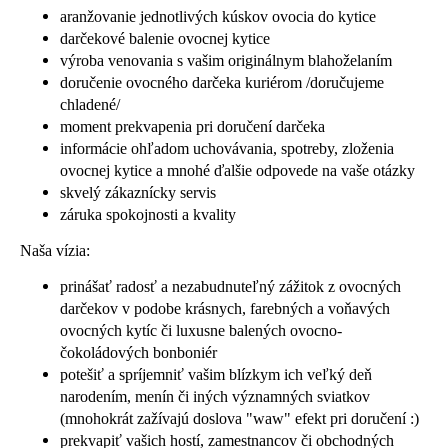
aranžovanie jednotlivých kúskov ovocia do kytice
á
darčekové balenie ovocnej kytice
j
výroba venovania s vašim originálnym blahoželaním
s
doručenie ovocného darčeka kuriérom /doručujeme
ť
chladené/
?
moment prekvapenia pri doručení darčeka
informácie ohľadom uchovávania, spotreby, zloženia
ovocnej kytice a mnohé ďalšie odpovede na vaše otázky
skvelý zákaznícky servis
záruka spokojnosti a kvality
HĽADAŤ
Naša vízia:
prinášať radosť a nezabudnuteľný zážitok z ovocných
darčekov v podobe krásnych, farebných a voňavých
O
ovocných kytíc či luxusne balených ovocno-
d
čokoládových bonboniér
p
potešiť a spríjemniť vašim blízkym ich veľký deň
o
narodením, menín či iných významných sviatkov
r
(mnohokrát zažívajú doslova "waw" efekt pri doručení :)
ú
prekvapiť vašich hostí, zamestnancov či obchodných