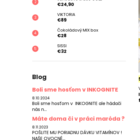
€24,90
VIKTORIA
€89
Čokoládový MIX box
€28
SISSI
€32
Blog
Boli sme hosťom v INKOGNITE
8.10.2024
Boli sme hosťom v INKOGNITE ale hádači
nás n...
Máte doma či v práci maróda ?
8.11.2023
POŠLITE MU PORIADNU DÁVKU VITAMÍNOV !
NAŠE OVOCNÉ...