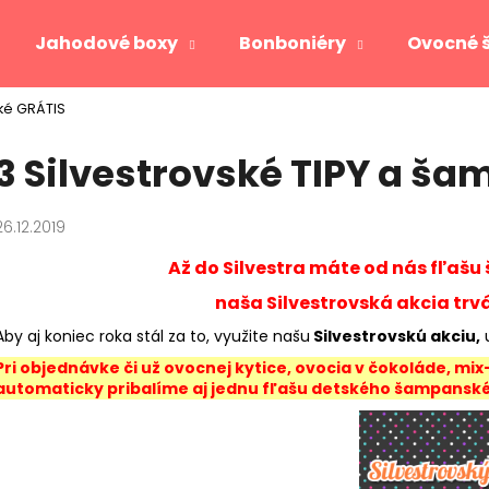
Jahodové boxy
Bonboniéry
Ovocné 
ké GRÁTIS
Čo potrebujete nájsť?
3 Silvestrovské TIPY a š
HĽADAŤ
26.12.2019
Až do Silvestra máte od nás fľa
Odporúčame
naša Silvestrovská akcia trvá
Aby aj koniec roka stál za to, využite našu
Silvestrovskú akciu,
u
Pri objednávke či už ovocnej kytice, ovocia v čokoláde, m
automaticky pribalíme aj jednu fľašu detského šampanského
JAHODOVÉ SRDCE GOLD
VIKTORIA