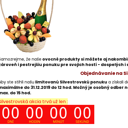
Samozrejme, že naše
ovocné produkty si môžete aj nakombi
zároveň i pestrejšiu ponuku pre svojich hostí - dospelých i 
Objednávanie na Si
Aby ste stihli našu
limitovanú Silvestrovskú ponuku
a získali 
maximálne do 31.12.2019 do 12 hod. Možný je osobný odber na 
max. do 15 hod.
Silvestrovská akcia trvá už len :