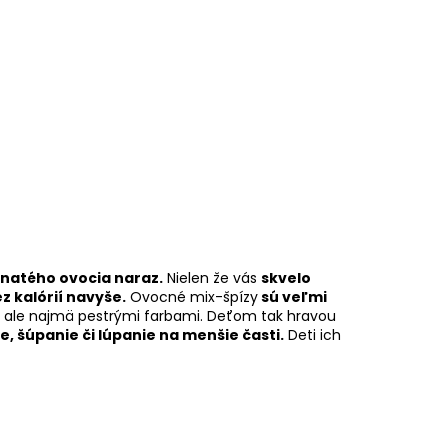
vnatého ovocia naraz.
Nielen že vás
skvelo
z kalórií navyše.
Ovocné mix-špízy
sú veľmi
, ale najmä pestrými farbami. Deťom tak hravou
 šúpanie či lúpanie na menšie časti.
Deti ich