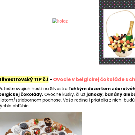
€24,90
€89
Silvestrovský TIP č.1
-
Ovocie v belgickej čokoláde s 
Potešte svojich hostí na Silvestra
ľahkým dezertom z čerstvéh
belgickej čokolády.
Ovocné kúsky, či už
jahody, banány aleb
zlatom/striebornom podnose. Vaša rodina i priatelia z nich bud
rýchlo obľúbia.