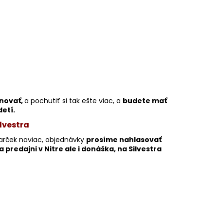
novať,
a pochutiť si tak ešte viac, a
budete mať
detí.
lvestra
darček naviac, objednávky
prosíme nahlasovať
predajni v Nitre ale i donáška, na Silvestra