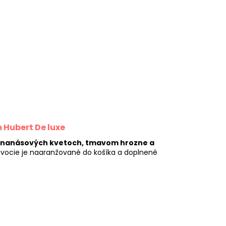
Hubert De luxe
ananásových kvetoch, tmavom hrozne a
vocie je naaranžované do košíka a doplnené