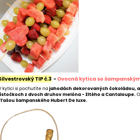
Silvestrovský TIP č.3
-
Ovocná kytica so šampanským 
V kytici si pochutíte na
jahodách dekorovaných čokoládou, 
lístočkoch z dvoch druhov melóna - žltého a Cantaloupe.
O
fľašou šampanského Hubert De luxe.