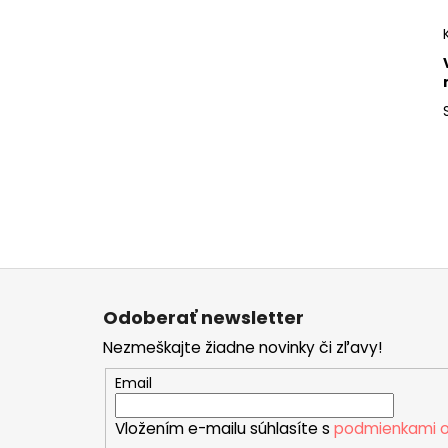
Z
á
Odoberať newsletter
p
Nezmeškajte žiadne novinky či zľavy!
ä
t
Email
i
Vložením e-mailu súhlasíte s
podmienkami o
e