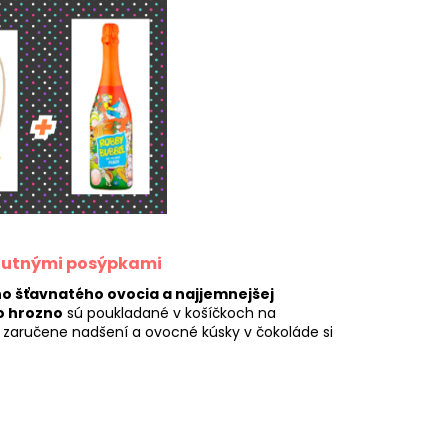
chutnými posýpkami
o šťavnatého ovocia a najjemnejšej
o hrozno
sú poukladané v košíčkoch na
ú zaručene nadšení a ovocné kúsky v čokoláde si