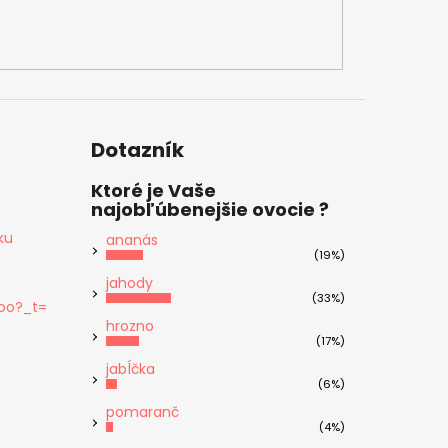
Dotazník
Ktoré je Vaše
najobľúbenejšie ovocie ?
ku
ananás
(19%)
jahody
(33%)
oo?_t=
hrozno
(17%)
jabĺčka
(6%)
pomaranč
(4%)