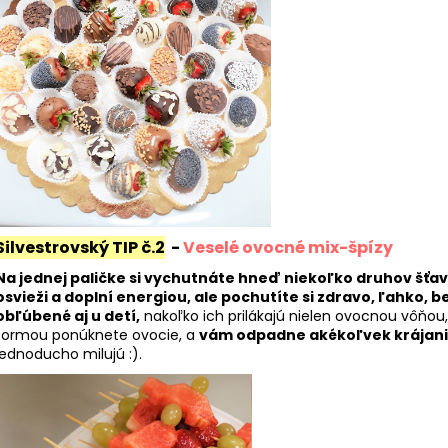
Silvestrovský TIP č.2
-
Veselé ovocné mix-špízy
Na jednej paličke si vychutnáte hneď niekoľko druhov šťa
osvieži a doplní energiou, ale pochutíte si zdravo, ľahko, be
obľúbené aj u detí,
nakoľko ich prilákajú nielen ovocnou vôňou
formou ponúknete ovocie, a
vám odpadne akékoľvek krájanie,
jednoducho milujú :).