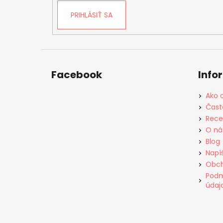
PRIHLÁSIŤ SA
Facebook
Info
Ako 
Čast
Rece
O ná
Blog
Napí
Obch
Podm
údaj