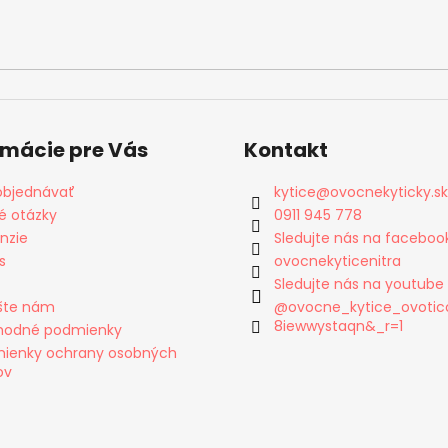
rmácie pre Vás
Kontakt
objednávať
kytice
@
ovocnekyticky.sk
é otázky
0911 945 778
nzie
Sledujte nás na faceboo
s
ovocnekyticenitra
Sledujte nás na youtube
šte nám
@ovocne_kytice_ovotic
8iewwystaqn&_r=1
odné podmienky
ienky ochrany osobných
ov