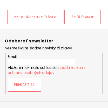
PREDCHÁDZAJÚCI ČLÁNOK
ĎALŠÍ ČLÁNOK
Z
á
Odoberať newsletter
p
Nezmeškajte žiadne novinky či zľavy!
ä
t
Email
i
Vložením e-mailu súhlasíte s
podmienkami
e
ochrany osobných údajov
PRIHLÁSIŤ SA