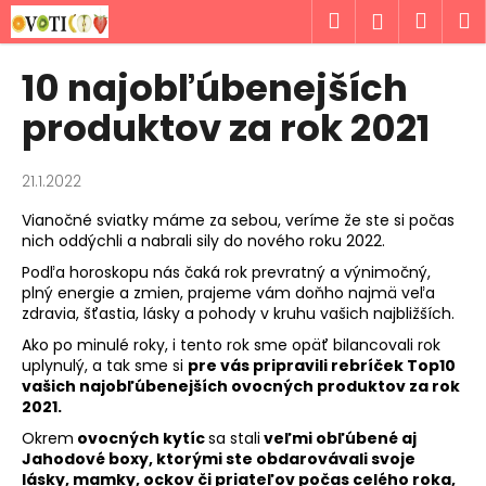
K
Prejsť
Hľadať
Náku
M
Prihlásen
na
o
obsah
Späť
Späť
košík
š
10 najobľúbenejších
í
Č
produktov za rok 2021
k
o
p
21.1.2022
o
Vianočné sviatky máme za sebou, veríme že ste si počas
t
nich oddýchli a nabrali sily do nového roku 2022.
r
Podľa horoskopu nás čaká rok prevratný a výnimočný,
e
plný energie a zmien, prajeme vám doňho najmä veľa
b
zdravia, šťastia, lásky a pohody v kruhu vašich najbližších.
u
Ako po minulé roky, i tento rok sme opäť bilancovali rok
uplynulý, a tak sme si
pre vás pripravili rebríček Top10
j
vašich najobľúbenejších ovocných produktov za rok
e
2021.
t
Okrem
ovocných kytíc
sa stali
veľmi obľúbené aj
e
Jahodové boxy, ktorými ste obdarovávali svoje
n
lásky, mamky, ockov či priateľov počas celého roka,