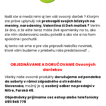
Našli ste si medzi nimi aj ten váš ovocný darček ? Ktorým
ste práve uplynulý rok
prekvapili svojich blízkych na
meniny, narodeniny, Valentína či Deň matiek ?
Verím
že áno, a že ešte teraz máte živé spomienky na to, ako
ste ním obdarovanú osobu potešili a ako ste si na ňom
spoločne i pochutili.
Aj tento rok sme si pre vás pripravili niekoľko noviniek,
ktoré vám budeme v priebehu roka predstavovať ...
OBJEDNÁVANIE A DORUČOVANIE Ovocných
darčekov
Všetky naše ovocné produkty
doručujeme od pondelka
do soboty v rámci západného a stredného
Slovenska
, možný je aj
osobný odber na predajni v
Nitre, Farská 46.
Objednávky prijímame cez eshop alebo telefonicky
0911 945 778