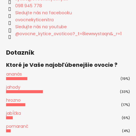
0911 945 778
Sledujte nás na facebooku
ovocnekyticenitra
Sledujte nás na youtube
@ovocne_kytice_ovoticoo?_t=8iewwystaqn&_r=1
Dotazník
Ktoré je Vaše najobľúbenejšie ovocie ?
ananás
(19%)
jahody
(33%)
hrozno
(17%)
jabĺčka
(6%)
pomaranč
(4%)