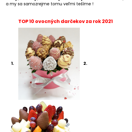
a my sa samozrejme tomu veľmi tešíme !
á
j
TOP 10 ovocných darčekov za rok 2021
s
ť
?
1.
2.
HĽADAŤ
O
d
p
o
r
ú