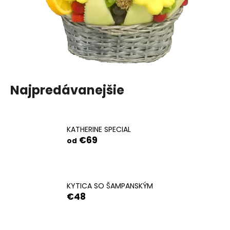
č
a
m
e
SISSI
€32
Najpredávanejšie
KATHERINE SPECIAL
€69
od
KYTICA SO ŠAMPANSKÝM
€48