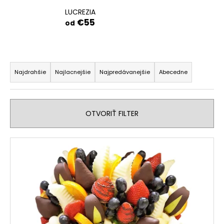
LUCREZIA
€55
od
R
a
Najdrahšie
Najlacnejšie
Najpredávanejšie
Abecedne
d
e
n
OTVORIŤ FILTER
i
e
V
p
ý
r
p
o
i
d
s
u
p
k
r