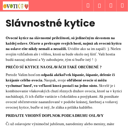
K
Prejsť
Hľadať
Náku
M
Prihlásen
na
o
obsah
Späť
Späť
košík
š
Slávnostné kytice
í
Č
k
o
Ovocné kytice na slávnostné príležitosti, sú jedinečným skvostom na
každej oslave.
Očarte a prekvapte svojich hostí, najmä ak ovocnú kyticu
p
na oslave ešte nikdy nemali a nezažili.
Uvidíte ako sa im zapáči :). Nielen
o
svojím vzhľadom ale i vôňou, ktorá sa bude okolo nej šíriť. Vaši hostia
t
budú naozaj ohúrení a Vy zabodujete, tým si buďte istý ! :)
r
PREČO SÚ KYTICE NA OSLAVÁCH TAKÉ OBĽÚBENÉ ?
e
Pretože Vašim hosťom
odpadá akékoľvek lúpanie, šúpanie, delenie či
krájanie celého ovocia.
Naopak, svoje
obľúbené ovocie si môžu
b
vychutnať hneď, vo veľkosti ktorá postačí na jedno sústo.
Skvelé je i
u
kombinovanie všakovakých chutí rôznych druhov ovocia, ktoré sa v kytici
j
nachádzajú, či ich ďalšie variácie s čokoládou a posýpkami. Ak ponúkate
ovocné občerstvenie naaranžované v podobe krásnej, farebnej a voňavej
e
ovocnej kytice, buďte si istý, že zláka a priláka každého.
t
PRIDAJTE VHODNÝ DOPLNOK PODĽA DRUHU OSLAVY
e
Či už oslavujete výnimočné jubileum, narodeniny alebo meniny, máte
n