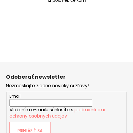
12
položiek celkom
O
v
l
á
d
a
c
i
e
p
Z
r
á
v
Odoberať newsletter
p
k
Nezmeškajte žiadne novinky či zľavy!
ä
y
v
t
Email
ý
i
p
Vložením e-mailu súhlasíte s
podmienkami
e
i
ochrany osobných údajov
s
u
PRIHLÁSIŤ SA