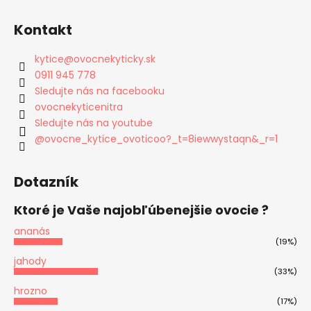
Kontakt
kytice
@
ovocnekyticky.sk
0911 945 778
Sledujte nás na facebooku
ovocnekyticenitra
Sledujte nás na youtube
@ovocne_kytice_ovoticoo?_t=8iewwystaqn&_r=1
Dotazník
Ktoré je Vaše najobľúbenejšie ovocie ?
ananás
(19%)
jahody
(33%)
hrozno
(17%)