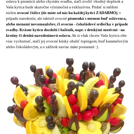
oslavu k promócii alebo chystáte svadbu, stačí zvoliť vhodný doplnok a
á
Vaša kytica bude skutočne výnimočná a exkluzívna. Pridať si môžete
nielen
ovocné číslice (tie máte od nás ku každej kytici ZADARMO)
, v
j
prípade narodenín, ale taktiež ovocné
písmenká s menom buď oslávenca,
s
alebo menami novomanželov, či ovocno - čokoládové srdiečka v prípade
ť
svadby. Krásne kyticu dozdobí i balónik, napr. s detskými motívmi - na
krstiny či detskú narodeninovú oslavu.
Ak si však chcete Vašu kyticu ešte
?
viac vychutnať, stačí jej ovocné kúsky obaliť topingom, buď karamelovým
alebo čokoládovým, a o zážitok naviac máte postarané :).
HĽADAŤ
O
d
p
o
r
ú