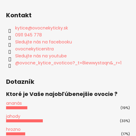
Kontakt
kytice
@
ovocnekyticky.sk
0911 945 778
Sledujte nás na facebooku
ovocnekyticenitra
Sledujte nás na youtube
@ovocne_kytice_ovoticoo?_t=8iewwystaqn&_r=1
Dotazník
Ktoré je Vaše najobľúbenejšie ovocie ?
ananás
(19%)
jahody
(33%)
hrozno
(17%)