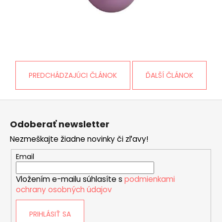
PREDCHÁDZAJÚCI ČLÁNOK
ĎALŠÍ ČLÁNOK
Z
á
Odoberať newsletter
p
Nezmeškajte žiadne novinky či zľavy!
ä
t
Email
i
Vložením e-mailu súhlasíte s
podmienkami
e
ochrany osobných údajov
PRIHLÁSIŤ SA