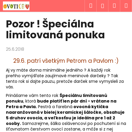
K
Prejsť
Hľadať
Náku
M
Prihlásen
na
o
obsah
Späť
Späť
košík
š
Pozor ! Špeciálna
í
Č
limitovaná ponuka
k
o
p
25.6.2018
o
29.6. patrí všetkým Petrom a Pavlom :)
t
r
Aj vy máte doma minimálne jedného ? A každý rok
preňho vymýšľate zaujímavé meninové darčeky ? Tak
e
tento rok si dajte pauzu, pretože darček sme vymysleli za
b
vás.
u
Prinášame vám tento rok
Špeciálnu limitovanú
j
ponuku
, ktorá
bude platiť len pár dní - vrátane na
Petra a Pavla.
Pestrá a farebná
ovocná kytička
e
naaranžovaná v bielej keramickej šáločke, obsahuje
t
5 druhov ovocia, a veľkosťou je ideálna pre 1 až 2
e
osoby.
Samozrejme, šálka oslávencovi po pochutení si na
šťavnatom čerstvom ovocí zostane, a môže si z nej
n