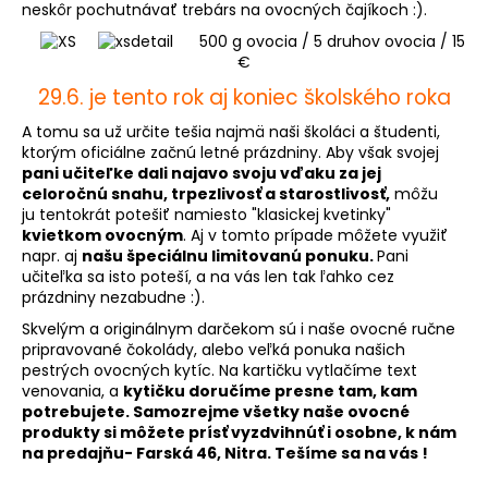
neskôr pochutnávať trebárs na ovocných čajíkoch :).
á
500 g ovocia / 5 druhov ovocia / 15
j
€
s
29.6. je tento rok aj koniec školského roka
ť
A tomu sa už určite tešia najmä naši školáci a študenti,
?
ktorým oficiálne začnú letné prázdniny. Aby však svojej
pani učiteľke dali najavo svoju vďaku za jej
celoročnú snahu, trpezlivosť a starostlivosť,
môžu
ju tentokrát potešiť namiesto "klasickej kvetinky"
kvietkom ovocným
. Aj v tomto prípade môžete využiť
HĽADAŤ
napr. aj
našu špeciálnu limitovanú ponuku.
Pani
učiteľka sa isto poteší, a na vás len tak ľahko cez
prázdniny nezabudne :).
Skvelým a originálnym darčekom sú i naše
ovocné ručne
O
pripravované čokolády
, alebo veľká ponuka našich
d
pestrých
ovocných kytíc.
Na kartičku vytlačíme text
venovania, a
kytičku doručíme presne tam, kam
p
potrebujete. Samozrejme všetky naše ovocné
o
produkty si môžete prísť vyzdvihnúť i osobne, k nám
r
na predajňu- Farská 46, Nitra. Tešíme sa na vás !
ú