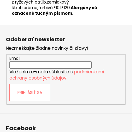
z ryžových otrúb,zemiakový
škrob,aróma,farbivá:E101,E120.
Alergény sú
označené tučným písmom
.
Z
á
Odoberať newsletter
p
Nezmeškajte žiadne novinky či zľavy!
ä
t
Email
i
Vložením e-mailu súhlasíte s
podmienkami
e
ochrany osobných údajov
PRIHLÁSIŤ SA
Facebook