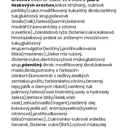
lieskových orechov,
kokos strúhaný
,
cukrové
perličky(cukor,modifikovaný kukuričný škrob,rastlinný
tuk,glukózový sirup,polevové
činidlo(talk),farbivá(karmín,brilantná
modráFCF,koncentráty z citróna
a svetlice)
.,
čokoládová ryža Zloženie:cukor,kakaová
hmota,kakaový prášok so zníženým množstvom
tuku,glukózový
sirup,emulgátor(lecitíny),protihrudkovacia
látka(mastenec).,Dekor mix ružový,
Zloženie:cukor,dextróza,ryžová múka,glukózový
sirup
,pšeničný
škrob, modifikovaný škrob,kakaové
maslo,škrob,potraviny s farbiacim
účinkom(koncentrát z reďkvy,sladkých
zemiakov,požltu farbiarskeho,citrónu,červenej
repy,jabĺk a čiernych ríbezlí),rastlinný tuk
palmový,farbivá/oxid titatničitý,oxidy a hydroxidy
železa),leštiace látky/šelak,včelí
vosk),zahusťovadlo(tragant),rastlinný olej
kokosový,jedlá soľ, aróma,kyselina(kyselina
citrónová),protihrudkovacia
látka(mastenec).,Cukrovinka-cukrové srdiečka
červené, Zloženie: cukor(84%),ryžová múka,olej