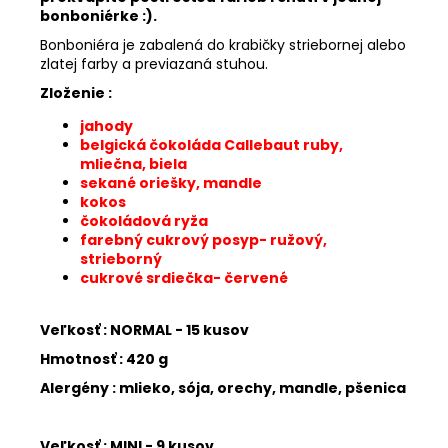
bonboniérke :).
Bonboniéra je zabalená do krabičky striebornej alebo
zlatej farby a previazaná stuhou.
Zloženie :
jahody
belgická čokoláda Callebaut ruby,
mliečna, biela
sekané oriešky, mandle
kokos
čokoládová ryža
farebný cukrový posyp- ružový,
strieborný
cukrové srdiečka- červené
Veľkosť : NORMAL - 15 kusov
Hmotnosť : 420 g
Alergény : mlieko, sója, orechy, mandle, pšenica
Veľkosť : MINI - 9 kusov