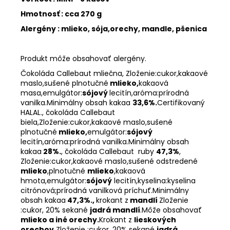
Hmotnosť : cca 270 g
Alergény : mlieko, sója,orechy, mandle, pšenica
Produkt môže obsahovať alergény.
Čokoláda Callebaut mliečna, Zloženie:cukor,kakaové
maslo,sušené plnotučné
mlieko,
kakaová
masa,emulgátor:
sójový
lecitín,aróma:prírodná
vanilka.Minimálny obsah kakaa
33,6%.
Certifikovaný
HALAL., čokoláda Callebaut
biela,Zloženie:cukor,kakaové maslo,sušené
plnotučné
mlieko,
emulgátor:
sójový
lecitín,aróma:prírodná vanilka.Minimálny obsah
kakaa
28%.
, čokoláda Callebaut ruby
47,3%
,
Zloženie:cukor,kakaové maslo,sušené odstredené
mlieko
,plnotučné
mlieko
,kakaová
hmota,emulgátor:
sójový
lecitín,kyselina:kyselina
citrónová;prírodná vanilková príchuť.Minimálny
obsah kakaa
47,3%.,
krokant z
mandlí
Zloženie
:cukor, 20% sekané
jadrá mandlí
.Môže obsahovať
mlieko a iné orechy.
Krokant z
lieskových
orechov
Zloženie :cukor, 20% sekané
jadrá