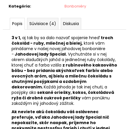
č
a
Kategória
:
Bonboniéry
m
e
Popis
Súvisiace (4)
Diskusia
VIKTORIA
3 v 1,
aj tak by sa dalo nazvať spojenie hneď
troch
čokolád - ruby, mliečnej a bielej,
ktoré vám
€89
prinášame v našej novej jahodovej bonboniére
-
Jahodovej lady Special.
Vychutnáte si v nej
okrem sladučkých jahôd a jedinečnej ruby čokolády,
ktorej chuť a farba vzišla
z rubínového kakaového
bôbu - bez pridania akýchkoľvek farbív alebo
ovocných aróm, aj bielu a mliečnu čokoládu s
chutnými posýpkami a ozdobným
dekorovaním.
Každá jahoda je tak inej chuti, a
posýpky ako
sekané oriešky, kokos, čokoládová
ryža či drobné cukrové perličky
vám ponúknu
zakaždým iný jahodový zážitok.
Ak neviete akú čokoládu váš oslávenec
preferuje, vďaka Jahodovej lady Special nič
nepokazíte, skôr naopak, príjemne ho
prekvapíte pestrosťou farieb i chutí v jednej