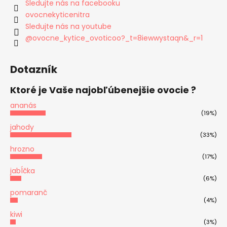
Sledujte nás na facebooku
ovocnekyticenitra
Sledujte nás na youtube
@ovocne_kytice_ovoticoo?_t=8iewwystaqn&_r=1
Dotazník
Ktoré je Vaše najobľúbenejšie ovocie ?
ananás
(19%)
jahody
(33%)
hrozno
(17%)
jabĺčka
(6%)
pomaranč
(4%)
kiwi
(3%)