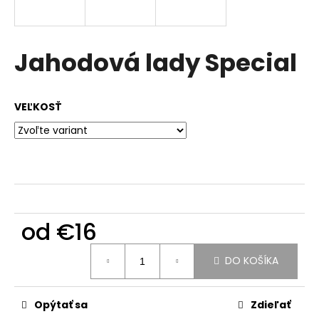
á
j
s
Jahodová lady Special
ť
?
VEĽKOSŤ
HĽADAŤ
od
€16
O
d
Jednotková
p
DO KOŠÍKA
cena:
o
r
ú
Opýtať sa
Zdieľať