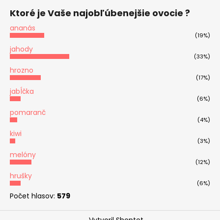
Ktoré je Vaše najobľúbenejšie ovocie ?
ananás
(19%)
jahody
(33%)
hrozno
(17%)
jabĺčka
(6%)
pomaranč
(4%)
kiwi
(3%)
melóny
(12%)
hrušky
(6%)
Počet hlasov:
579
Vytvoril Shoptet