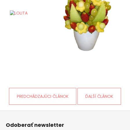
PREDCHÁDZAJÚCI ČLÁNOK
ĎALŠÍ ČLÁNOK
Z
á
Odoberať newsletter
p