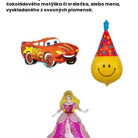
č
čokoládového motýlika či srdiečka, alebo mena,
a
vyskladaného z ovocných písmenok
.
m
e
LUCREZIA
€55