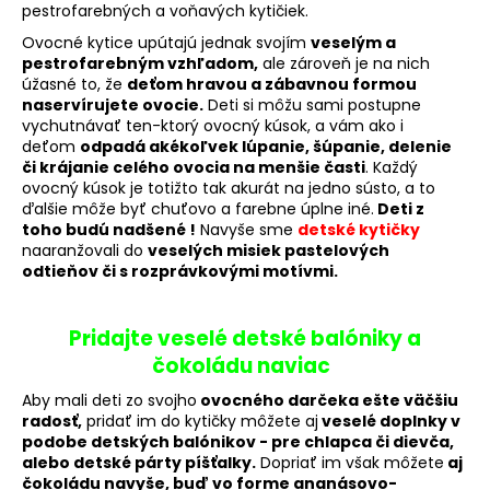
pestrofarebných a voňavých kytičiek.
á
Ovocné kytice upútajú jednak svojím
veselým a
j
pestrofarebným vzhľadom,
ale zároveň je na nich
s
úžasné to, že
deťom hravou a zábavnou formou
naservírujete ovocie.
Deti si môžu sami postupne
ť
vychutnávať ten-ktorý ovocný kúsok, a vám ako i
?
deťom
odpadá akékoľvek lúpanie, šúpanie, delenie
či krájanie celého ovocia na menšie časti
. Každý
ovocný kúsok je totižto tak akurát na jedno sústo, a to
ďalšie môže byť chuťovo a farebne úplne iné.
Deti z
toho budú nadšené !
Navyše sme
detské kytičky
naaranžovali do
veselých misiek pastelových
HĽADAŤ
odtieňov či s rozprávkovými motívmi.
Pridajte veselé detské balóniky a
O
čokoládu naviac
d
p
Aby mali deti zo svojho
ovocného darčeka ešte väčšiu
o
radosť,
pridať im do kytičky môžete aj
veselé doplnky v
r
podobe detských balónikov - pre chlapca či dievča,
alebo detské párty píšťalky.
Dopriať im však môžete
aj
ú
čokoládu navyše, buď vo forme ananásovo-