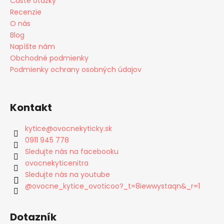
Časté otázky
Recenzie
O nás
Blog
Napíšte nám
Obchodné podmienky
Podmienky ochrany osobných údajov
Kontakt
kytice
@
ovocnekyticky.sk
0911 945 778
Sledujte nás na facebooku
ovocnekyticenitra
Sledujte nás na youtube
@ovocne_kytice_ovoticoo?_t=8iewwystaqn&_r=1
Dotazník