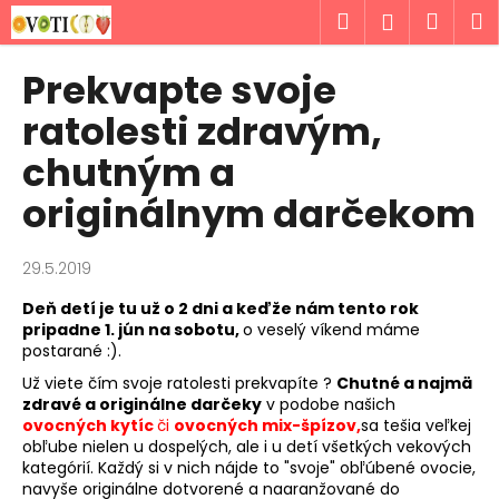
K
Prejsť
Hľadať
Náku
M
Prihlásen
na
o
obsah
Späť
Späť
košík
š
Prekvapte svoje
í
Č
ratolesti zdravým,
k
o
chutným a
p
originálnym darčekom
o
t
r
29.5.2019
e
Deň detí je tu už o 2 dni a keďže nám tento rok
b
pripadne 1. jún na sobotu,
o veselý víkend máme
u
postarané :).
j
Už viete čím svoje ratolesti prekvapíte ?
Chutné a najmä
zdravé a originálne darčeky
v podobe našich
e
ovocných kytíc
či
ovocných mix-špízov,
sa tešia veľkej
t
obľube nielen u dospelých, ale i u detí všetkých vekových
e
kategórií. Každý si v nich nájde to "svoje" obľúbené ovocie,
navyše originálne dotvorené a naaranžované do
n