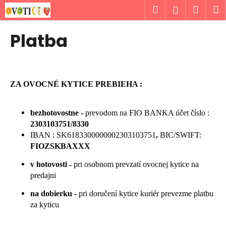
K
Prejsť
Hľadať
Náku
M
Prihlásen
na
o
obsah
Späť
Späť
košík
š
Platba
í
Č
k
o
p
ZA OVOCNÉ KYTICE PREBIEHA :
o
t
bezhotovostne -
prevodom na FIO BANKA účet číslo :
r
2303103751/8330
e
IBAN :
SK6183300000002303103751
,
BIC/SWIFT:
b
FIOZSKBAXXX
u
v hotovosti -
pri
osobnom prevzatí ovocnej kytice na
j
predajni
e
na dobierku -
pri doručení kytice kuriér prevezme platbu
t
za kyticu
e
n