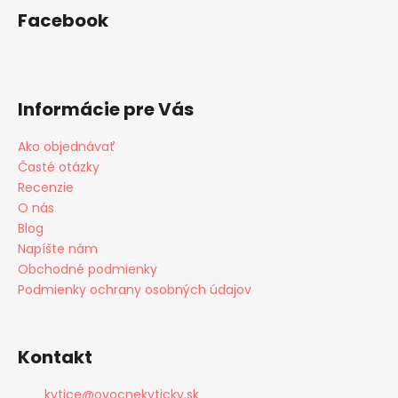
č
Facebook
a
m
e
Informácie pre Vás
JAHODOVÉ
SRDCE
GOLD
Ako objednávať
€24,90
Časté otázky
Recenzie
O nás
Blog
Napíšte nám
Obchodné podmienky
Podmienky ochrany osobných údajov
Kontakt
kytice
@
ovocnekyticky.sk