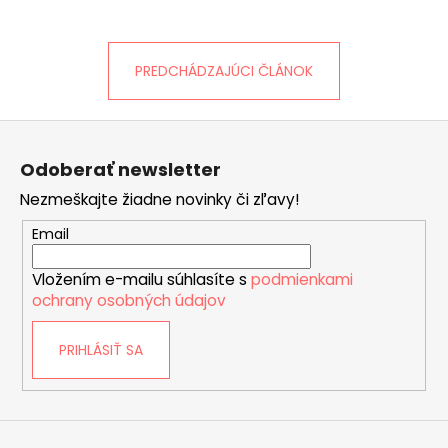
á
j
PREDCHÁDZAJÚCI ČLÁNOK
s
ť
?
Z
á
Odoberať newsletter
p
Nezmeškajte žiadne novinky či zľavy!
ä
t
HĽADAŤ
Email
i
Vložením e-mailu súhlasíte s
podmienkami
e
ochrany osobných údajov
O
d
PRIHLÁSIŤ SA
p
o
r
ú