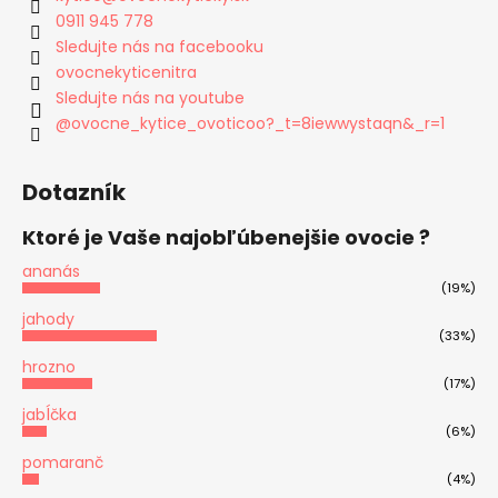
0911 945 778
Sledujte nás na facebooku
ovocnekyticenitra
Sledujte nás na youtube
@ovocne_kytice_ovoticoo?_t=8iewwystaqn&_r=1
Dotazník
Ktoré je Vaše najobľúbenejšie ovocie ?
ananás
(19%)
jahody
(33%)
hrozno
(17%)
jabĺčka
(6%)
pomaranč
(4%)