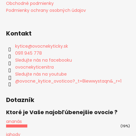
Obchodné podmienky
Podmienky ochrany osobných údajov
Kontakt
kytice
@
ovocnekyticky.sk
0911 945 778
Sledujte nás na facebooku
ovocnekyticenitra
Sledujte nás na youtube
@ovocne_kytice_ovoticoo?_t=8iewwystaqn&_r=1
Dotazník
Ktoré je Vaše najobľúbenejšie ovocie ?
ananás
(19%)
jahody