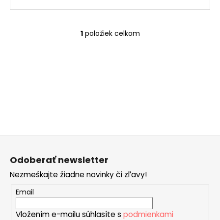
č
a
m
e
1
položiek celkom
O
v
l
SISSI
á
€32
d
a
c
i
e
p
Z
r
á
v
Odoberať newsletter
p
k
Nezmeškajte žiadne novinky či zľavy!
ä
y
v
t
Email
ý
i
p
Vložením e-mailu súhlasíte s
podmienkami
e