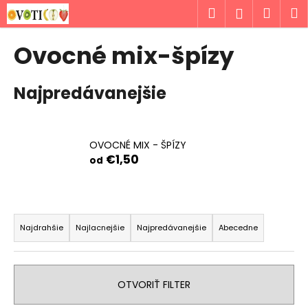
K
Prejsť
Hľadať
Náku
M
Prihlásen
na
o
obsah
Späť
Späť
košík
š
Ovocné mix-špízy
í
Č
k
Najpredávanejšie
o
p
o
t
OVOCNÉ MIX - ŠPÍZY
€1,50
r
od
e
b
R
u
a
Najdrahšie
Najlacnejšie
Najpredávanejšie
Abecedne
j
d
e
e
t
n
OTVORIŤ FILTER
e
i
n