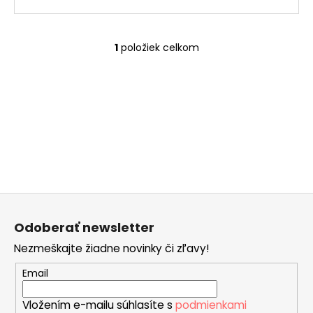
č
a
m
e
1
položiek celkom
O
v
l
JAHODOVÉ
á
SRDCE
GOLD
d
a
€24,90
c
i
e
p
Z
r
á
v
Odoberať newsletter
p
k
Nezmeškajte žiadne novinky či zľavy!
ä
y
v
t
Email
ý
i
p
Vložením e-mailu súhlasíte s
podmienkami
e