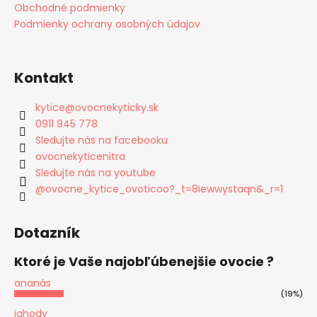
Obchodné podmienky
Podmienky ochrany osobných údajov
Kontakt
kytice
@
ovocnekyticky.sk
0911 945 778
Sledujte nás na facebooku
ovocnekyticenitra
Sledujte nás na youtube
@ovocne_kytice_ovoticoo?_t=8iewwystaqn&_r=1
Dotazník
Ktoré je Vaše najobľúbenejšie ovocie ?
ananás
(19%)
jahody