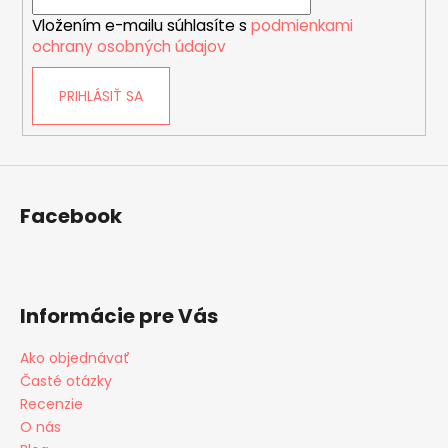
i
p
Vložením e-mailu súhlasíte s
podmienkami
e
i
ochrany osobných údajov
s
u
PRIHLÁSIŤ SA
Facebook
Informácie pre Vás
Ako objednávať
Časté otázky
Recenzie
O nás