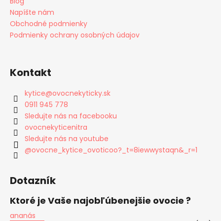
Blog
Napíšte nám
Obchodné podmienky
Podmienky ochrany osobných údajov
Kontakt
kytice
@
ovocnekyticky.sk
0911 945 778
Sledujte nás na facebooku
ovocnekyticenitra
Sledujte nás na youtube
@ovocne_kytice_ovoticoo?_t=8iewwystaqn&_r=1
Dotazník
Ktoré je Vaše najobľúbenejšie ovocie ?
ananás