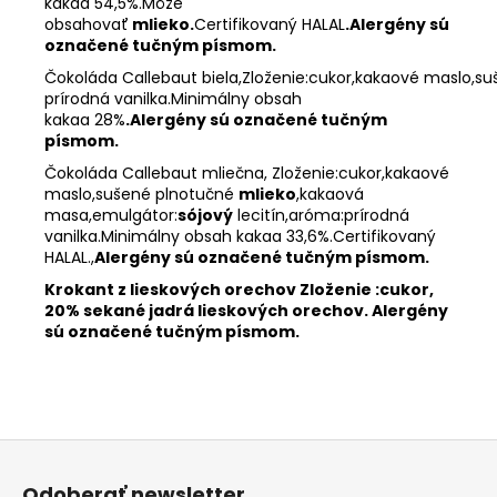
kakaa
54,5%
.Môže
obsahovať
mlieko
.
Certifikovaný
HALAL
.Alergény
sú
označené tučným písmom.
Čokoláda
Callebaut
biela,Zloženie:cukor,kakaové
maslo,su
prírodná
vanilka.Minimálny
obsah
kakaa
28%
.Alergény sú označené tučným
písmom.
Čokoláda Callebaut mliečna, Zloženie:cukor,kakaové
maslo,sušené plnotučné
mlieko
,kakaová
masa,emulgátor:
sójový
lecitín,aróma:prírodná
vanilka.Minimálny obsah kakaa 33,6%.Certifikovaný
HALAL
.,
Alergény sú označené tučným písmom.
Krokant z lieskových orechov Zloženie :cukor,
20% sekané jadrá lieskových orechov. Alergény
sú označené tučným písmom.
Z
á
Odoberať newsletter