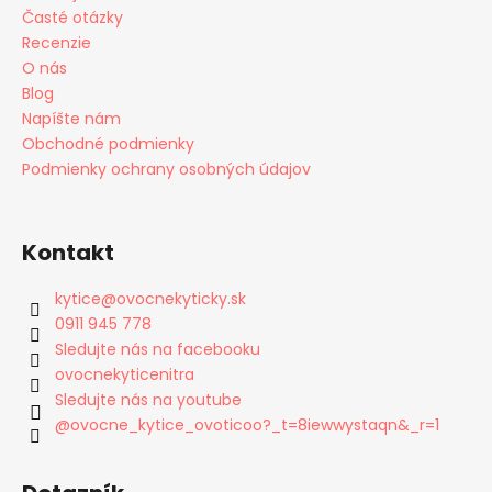
Časté otázky
Recenzie
O nás
Blog
Napíšte nám
Obchodné podmienky
Podmienky ochrany osobných údajov
Kontakt
kytice
@
ovocnekyticky.sk
0911 945 778
Sledujte nás na facebooku
ovocnekyticenitra
Sledujte nás na youtube
@ovocne_kytice_ovoticoo?_t=8iewwystaqn&_r=1