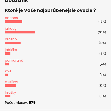
Dotazník
Ktoré je Vaše najobľúbenejšie ovocie ?
ananás
(19%)
jahody
(33%)
hrozno
(17%)
jabĺčka
(6%)
pomaranč
(4%)
kiwi
(3%)
melóny
(12%)
hrušky
(6%)
Počet hlasov:
579