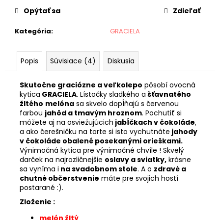
č
a
Opýtať sa
Zdieľať
m
Kategória
:
GRACIELA
e
Popis
Súvisiace (4)
Diskusia
JAHODOVÉ
SRDCE
GOLD
Skutočne graciózne a veľkolepo
pôsobí ovocná
€24,90
kytica
GRACIELA
. Lístočky sladkého a
šťavnatého
žltého
melóna
sa skvelo dopĺňajú s červenou
farbou
jahôd a tmavým hroznom
. Pochutiť si
môžete aj na osviežujúcich
jabĺčkach v čokoláde
,
a ako čerešničku na torte si isto vychutnáte
jahody
v čokoláde obalené posekanými orieškami.
Výnimočná kytica pre výnimočné chvíle ! Skvelý
darček na najrozličnejšie
oslavy a sviatky,
krásne
sa vyníma i
na svadobnom stole
. A o
zdravé a
chutné občerstvenie
máte pre svojich hostí
postarané :).
Zloženie :
melón žltý