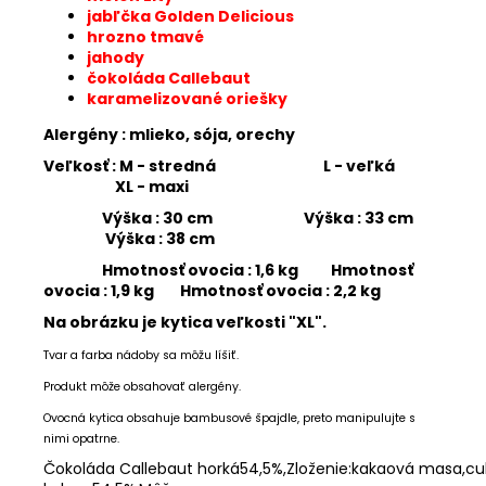
jabľčka Golden Delicious
hrozno tmavé
jahody
čokoláda Callebaut
karamelizované oriešky
Alergény : mlieko, sója, orechy
Veľkosť : M - stredná L - veľká
XL - maxi
Výška : 30 cm Výška : 33 cm
Výška : 38 cm
Hmotnosť ovocia : 1,6 kg Hmotnosť
ovocia : 1,9 kg Hmotnosť ovocia : 2,2 kg
Na obrázku je kytica veľkosti "XL".
Tvar a farba nádoby sa môžu líšiť.
Produkt môže obsahovať alergény.
Ovocná kytica obsahuje bambusové špajdle, preto manipulujte s
nimi opatrne.
Čokoláda
Callebaut
horká54,5%,Zloženie:kakaová
masa,cu