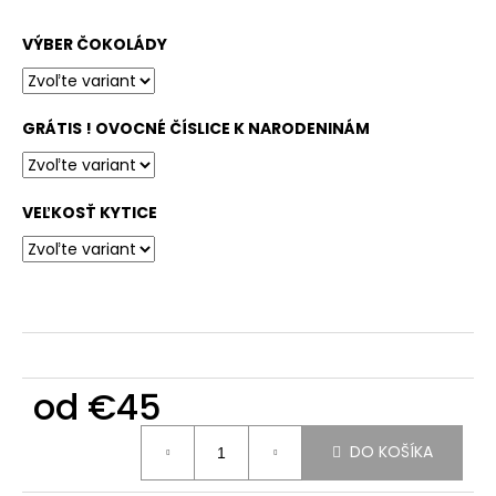
á
VÝBER ČOKOLÁDY
j
s
ť
GRÁTIS ! OVOCNÉ ČÍSLICE K NARODENINÁM
?
VEĽKOSŤ KYTICE
HĽADAŤ
O
d
od
€45
p
o
Jednotková
r
DO KOŠÍKA
cena:
ú