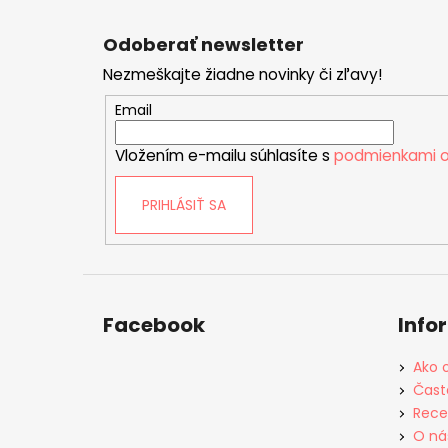
Z
á
Odoberať newsletter
p
Nezmeškajte žiadne novinky či zľavy!
ä
t
Email
i
Vložením e-mailu súhlasíte s
podmienkami o
e
PRIHLÁSIŤ SA
Facebook
Info
Ako 
Čast
Rece
O ná