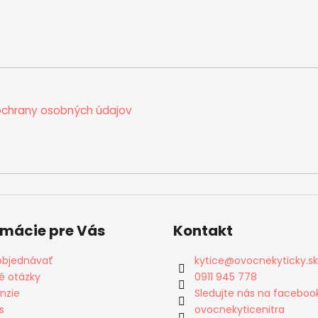
chrany osobných údajov
rmácie pre Vás
Kontakt
objednávať
kytice
@
ovocnekyticky.sk
é otázky
0911 945 778
nzie
Sledujte nás na faceboo
s
ovocnekyticenitra