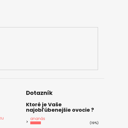
Dotazník
Ktoré je Vaše
najobľúbenejšie ovocie ?
ku
ananás
(19%)