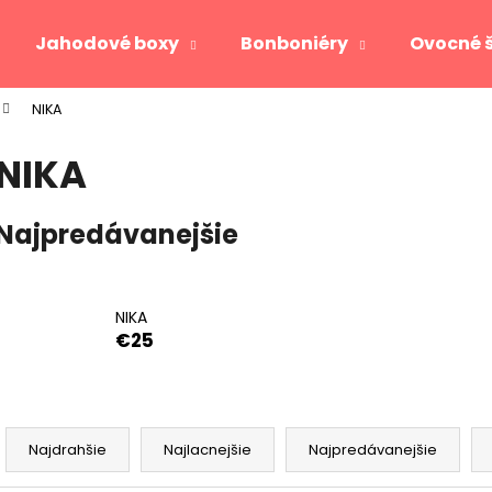
Jahodové boxy
Bonboniéry
Ovocné 
NIKA
Čo potrebujete nájsť?
NIKA
HĽADAŤ
Najpredávanejšie
Odporúčame
NIKA
€25
R
a
Najdrahšie
Najlacnejšie
Najpredávanejšie
JAHODOVÉ SRDCE GOLD
VIKTORIA
d