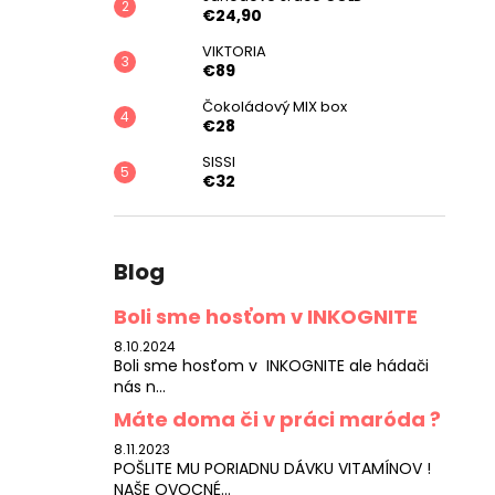
€24,90
VIKTORIA
€89
Čokoládový MIX box
€28
SISSI
€32
Blog
Boli sme hosťom v INKOGNITE
8.10.2024
Boli sme hosťom v INKOGNITE ale hádači
nás n...
Máte doma či v práci maróda ?
8.11.2023
POŠLITE MU PORIADNU DÁVKU VITAMÍNOV !
NAŠE OVOCNÉ...