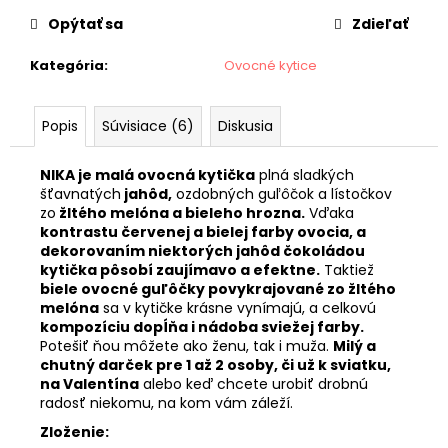
č
cena:
a
Opýtať sa
Zdieľať
m
e
Kategória
:
Ovocné kytice
Popis
Súvisiace (6)
Diskusia
LUCREZIA
€55
NIKA je malá ovocná kytička
plná sladkých
šťavnatých
jahôd,
ozdobných guľôčok a lístočkov
zo
žltého melóna a bieleho hrozna.
Vďaka
kontrastu červenej a bielej farby ovocia, a
dekorovaním niektorých jahôd čokoládou
kytička pôsobí zaujímavo a efektne.
Taktiež
biele ovocné guľôčky povykrajované zo žltého
melóna
sa v kytičke krásne vynímajú, a celkovú
kompozíciu dopĺňa i nádoba sviežej farby.
Potešiť ňou môžete ako ženu, tak i muža.
Milý a
chutný darček pre 1 až 2 osoby, či už k sviatku,
na Valentína
alebo keď chcete urobiť drobnú
radosť niekomu, na kom vám záleží.
Zloženie: