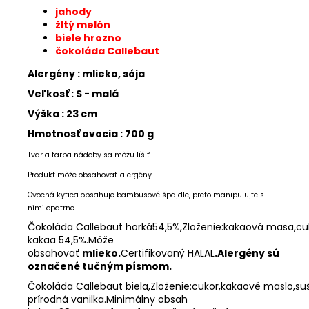
jahody
žltý melón
biele hrozno
čokoláda Callebaut
Alergény : mlieko, sója
Veľkosť : S - malá
Výška : 23 cm
Hmotnosť ovocia : 700 g
Tvar a farba nádoby sa môžu líšiť
Produkt môže obsahovať alergény.
Ovocná kytica obsahuje bambusové špajdle, preto manipulujte s
nimi opatrne.
Čokoláda
Callebaut
horká54,5%,Zloženie:kakaová
masa,cu
kakaa
54,5%
.Môže
obsahovať
mlieko
.
Certifikovaný
HALAL
.Alergény
sú
označené tučným písmom.
Čokoláda
Callebaut
biela,Zloženie:cukor,kakaové
maslo,su
prírodná
vanilka.Minimálny
obsah