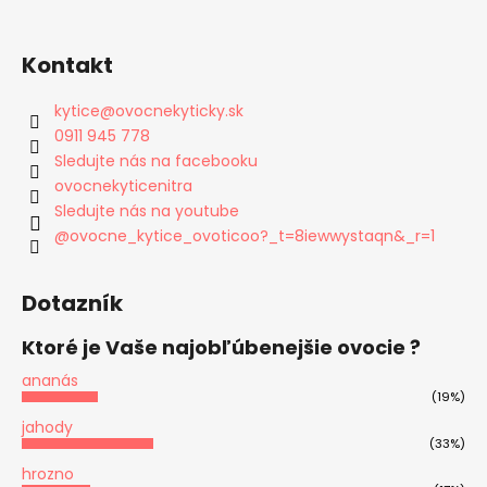
Kontakt
kytice
@
ovocnekyticky.sk
0911 945 778
Sledujte nás na facebooku
ovocnekyticenitra
Sledujte nás na youtube
@ovocne_kytice_ovoticoo?_t=8iewwystaqn&_r=1
Dotazník
Ktoré je Vaše najobľúbenejšie ovocie ?
ananás
(19%)
jahody
(33%)
hrozno