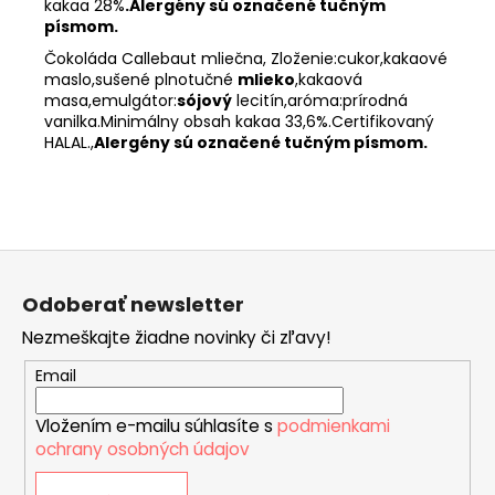
kakaa
28%
.Alergény sú označené tučným
písmom.
Čokoláda Callebaut mliečna, Zloženie:cukor,kakaové
maslo,sušené plnotučné
mlieko
,kakaová
masa,emulgátor:
sójový
lecitín,aróma:prírodná
vanilka.Minimálny obsah kakaa 33,6%.Certifikovaný
HALAL
.,
Alergény sú označené tučným písmom.
Z
á
Odoberať newsletter
p
Nezmeškajte žiadne novinky či zľavy!
ä
t
Email
i
Vložením e-mailu súhlasíte s
podmienkami
e
ochrany osobných údajov