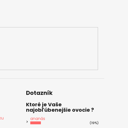
Dotazník
Ktoré je Vaše
najobľúbenejšie ovocie ?
ku
ananás
(19%)