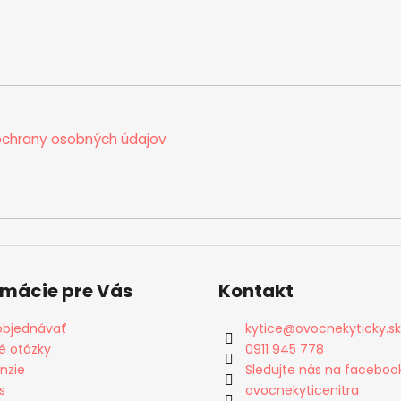
chrany osobných údajov
rmácie pre Vás
Kontakt
objednávať
kytice
@
ovocnekyticky.sk
é otázky
0911 945 778
nzie
Sledujte nás na faceboo
s
ovocnekyticenitra