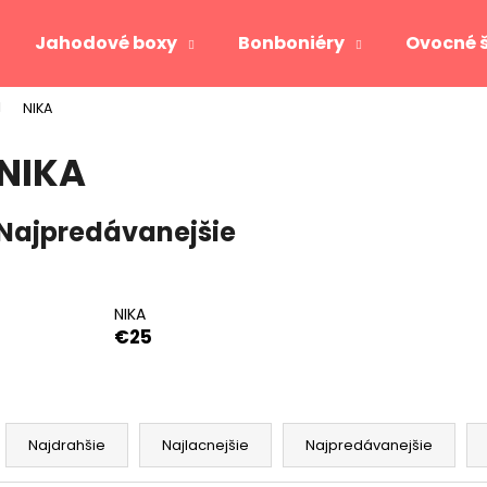
Jahodové boxy
Bonboniéry
Ovocné 
NIKA
Čo potrebujete nájsť?
NIKA
HĽADAŤ
Najpredávanejšie
Odporúčame
NIKA
€25
R
a
Najdrahšie
Najlacnejšie
Najpredávanejšie
JAHODOVÉ SRDCE GOLD
VIKTORIA
d