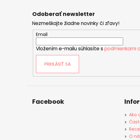
Z
á
Odoberať newsletter
p
Nezmeškajte žiadne novinky či zľavy!
ä
t
Email
i
Vložením e-mailu súhlasíte s
podmienkami o
e
PRIHLÁSIŤ SA
Facebook
Info
Ako 
Čast
Rece
O ná