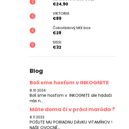
€24,90
VIKTORIA
€89
Čokoládový MIX box
€28
SISSI
€32
Blog
Boli sme hosťom v INKOGNITE
8.10.2024
Boli sme hosťom v INKOGNITE ale hádači
nás n...
Máte doma či v práci maróda ?
8.11.2023
POŠLITE MU PORIADNU DÁVKU VITAMÍNOV !
NAŠE OVOCNÉ...