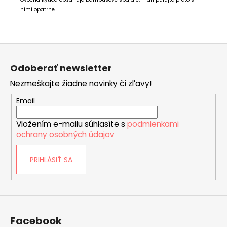
nimi opatrne.
Z
á
Odoberať newsletter
p
Nezmeškajte žiadne novinky či zľavy!
ä
t
Email
i
Vložením e-mailu súhlasíte s
podmienkami
e
ochrany osobných údajov
PRIHLÁSIŤ SA
Facebook