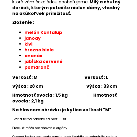
ktoré vám čokoládou poobaľujeme.
Milý a chutný
darček, ktorým potešíte nielen dámy, vhodný
na akúkoľvek príležitosť.
Zloženie :
melón Kantalup
jahody
kivi
hrozno biele
ananás
jabĺčka červené
pomaranč
Veľkosť : M Veľkosť : L
Výška : 28 cm Výška : 33 cm
Hmotnosť ovocia : 1,5 kg Hmotnosť
ovocia : 2,1 kg
Na hlavnom obrázku je kytica veľkosti "M".
Tvar a farba nádoby sa môžu líšiť.
Produkt môže obsahovať alergény.
Ovocná kytica obsahuje bambusové špajdle, manipulujte preto s