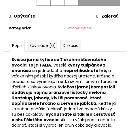
č
a
m
Opýtať sa
Zdieľať
e
Kategória
:
Ovocné kytice
ČOKOLÁDOVÝ
MIX
Popis
Súvisiace (6)
Diskusia
BOX
€28
Svieža jarná kytica so 7 druhmi šťavnatého
ovocia, to je TALIA.
Veselé
kvety tulipánov z
ananásu
sú jednoducho
neprehliadnuteľné,
a
vďaka nim pôsobí kytička naozaj utešene. Krásne a
nápadito sa vynímajú medzi sýtymi jarnými farbami
ďalších kúskov ovocia.
Sviežosť jarnej kompozícii
dodávajú najmä oranžové lístočky melóna
Kantalup, jahody, kivi či pomaranč, ktoré
dopĺňa biele hrozno a červené jabĺčka.
Keďže jar
so sebou prináša ľahkosť, jednotlivé ovocné kúsky
sú bez čokolády.
Vychutnáte si tak len čerstvosť
a chuť čistého ovocia.
Ak si ju však predsa chcete
dopriať, stačí si vybrať len druh čokolády a ovocia,