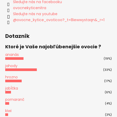
Sledujte nás na facebooku
ovocnekyticenitra
Sledujte nás na youtube
@ovocne_kytice_ovoticoo?_t=8iewwystaqn&_r=1
Dotazník
Ktoré je Vaše najobľúbenejšie ovocie ?
ananás
(19%)
jahody
(33%)
hrozno
(17%)
jabĺčka
(6%)
pomaranč
(4%)
kiwi
(3%)