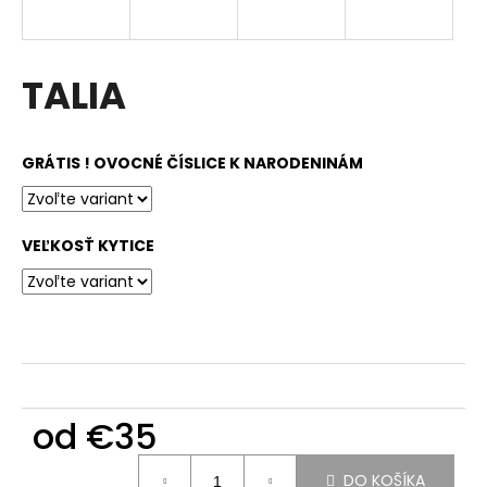
á
j
s
TALIA
ť
?
GRÁTIS ! OVOCNÉ ČÍSLICE K NARODENINÁM
VEĽKOSŤ KYTICE
HĽADAŤ
O
d
p
o
od
€35
r
ú
Jednotková
DO KOŠÍKA
cena: