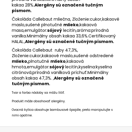
kakaa
28%
.Alergény sú označené tučným
písmom.
Čokoláda Callebaut mliečna, Zloženie:cukor,kakaové
maslo,sušené plnotučné
mlieko
,kakaová
masa,emulgátor:
sójový
lecitín,aróma:prírodná
vanilka.Minimálny obsah kakaa 33,6%.Certifikovaný
HALAL
.,
Alergény sú označené tučným písmom.
Čokoláda Callebaut ruby 47,3%,
Zloženie:cukor,kakaové maslo,sušené odstredené
mlieko,
plnotučné
mlieko
,kakaová
hmota,emulgátor:
sójový
lecitín,kyselina:kyselina
citrónová;prírodná vanilková príchuť.Minimálny
obsah kakaa 47,3%. ,
Alergény sú označené
tučným písmom.
Tvar a farba nádoby sa môžu líšiť.
Produkt môže obsahovať alergény.
Ovocná kytica obsahuje bambusové špajdle, preto manipulujte s
nimi opatrne.
Z