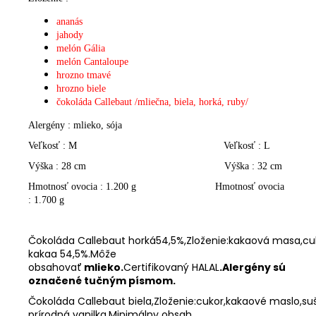
ananás
jahody
melón Gália
melón Cantaloupe
hrozno tmavé
hrozno biele
čokoláda Callebaut /mliečna, biela, horká, ruby/
Alergény : mlieko, sója
Veľkosť : M Veľkosť : L
Výška : 28 cm Výška : 32 cm
Hmotnosť ovocia : 1.200 g Hmotnosť ovocia
: 1.700 g
Čokoláda
Callebaut
horká54,5%,Zloženie:kakaová
masa,cu
kakaa
54,5%
.Môže
obsahovať
mlieko
.
Certifikovaný
HALAL
.Alergény
sú
označené tučným písmom.
Čokoláda
Callebaut
biela,Zloženie:cukor,kakaové
maslo,su
prírodná
vanilka.Minimálny
obsah