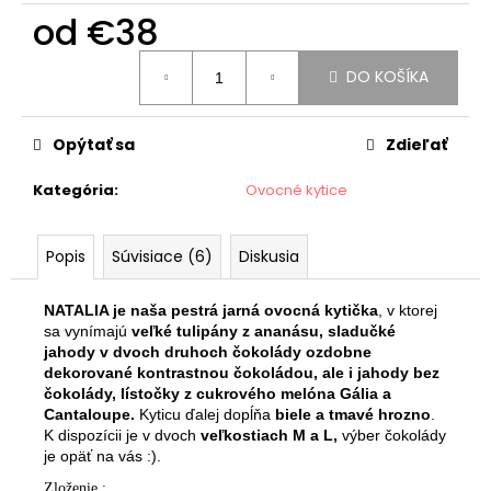
č
od
€38
a
m
Jednotková
e
DO KOŠÍKA
cena:
JAHODOVÉ
Opýtať sa
Zdieľať
SRDCE
GOLD
Kategória
:
Ovocné kytice
€24,90
Popis
Súvisiace (6)
Diskusia
NATALIA je naša pestrá jarná ovocná kytička
, v ktorej
sa vynímajú
veľké tulipány z ananásu, sladučké
jahody v dvoch druhoch čokolády ozdobne
dekorované kontrastnou čokoládou, ale i jahody bez
čokolády, lístočky z cukrového melóna Gália a
Cantaloupe.
Kyticu ďalej dopĺňa
biele a tmavé hrozno
.
K dispozícii je v dvoch
veľkostiach M a L,
výber čokolády
je opäť na vás :).
Zloženie :