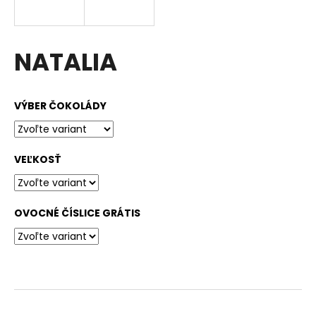
á
j
s
NATALIA
ť
?
VÝBER ČOKOLÁDY
VEĽKOSŤ
HĽADAŤ
OVOCNÉ ČÍSLICE GRÁTIS
O
d
p
o
r
ú