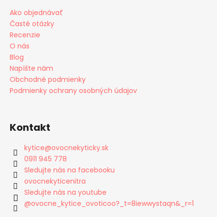
Ako objednávať
Časté otázky
Recenzie
O nás
Blog
Napíšte nám
Obchodné podmienky
Podmienky ochrany osobných údajov
Kontakt
kytice
@
ovocnekyticky.sk
0911 945 778
Sledujte nás na facebooku
ovocnekyticenitra
Sledujte nás na youtube
@ovocne_kytice_ovoticoo?_t=8iewwystaqn&_r=1