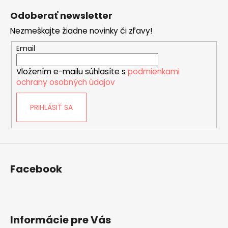
á
Odoberať newsletter
p
Nezmeškajte žiadne novinky či zľavy!
ä
t
Email
i
Vložením e-mailu súhlasíte s
podmienkami
e
ochrany osobných údajov
PRIHLÁSIŤ SA
Facebook
Informácie pre Vás