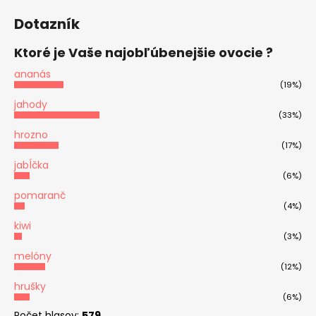
Dotazník
Ktoré je Vaše najobľúbenejšie ovocie ?
ananás
(19%)
jahody
(33%)
hrozno
(17%)
jabĺčka
(6%)
pomaranč
(4%)
kiwi
(3%)
melóny
(12%)
hrušky
(6%)
Počet hlasov:
579