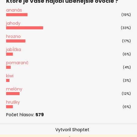
Ktoré je Vaše najobľúbenejšie ovocie ?
ananás
(19%)
jahody
(33%)
hrozno
(17%)
jabĺčka
(6%)
pomaranč
(4%)
kiwi
(3%)
melóny
(12%)
hrušky
(6%)
Počet hlasov:
579
Vytvoril Shoptet