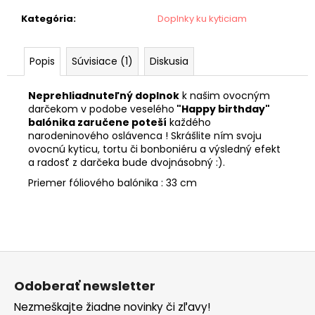
č
a
Kategória
:
Doplnky ku kyticiam
m
e
Popis
Súvisiace (1)
Diskusia
SISSI
Neprehliadnuteľný doplnok
k našim ovocným
€32
darčekom v podobe veselého
"Happy birthday"
balónika zaručene poteší
každého
narodeninového oslávenca ! Skrášlite ním svoju
ovocnú kyticu, tortu či bonboniéru a výsledný efekt
a radosť z darčeka bude dvojnásobný :).
Priemer fóliového balónika : 33 cm
Z
á
Odoberať newsletter
p
Nezmeškajte žiadne novinky či zľavy!
ä