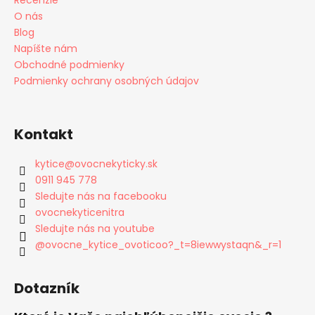
O nás
Blog
Napíšte nám
Obchodné podmienky
Podmienky ochrany osobných údajov
Kontakt
kytice
@
ovocnekyticky.sk
0911 945 778
Sledujte nás na facebooku
ovocnekyticenitra
Sledujte nás na youtube
@ovocne_kytice_ovoticoo?_t=8iewwystaqn&_r=1
Dotazník