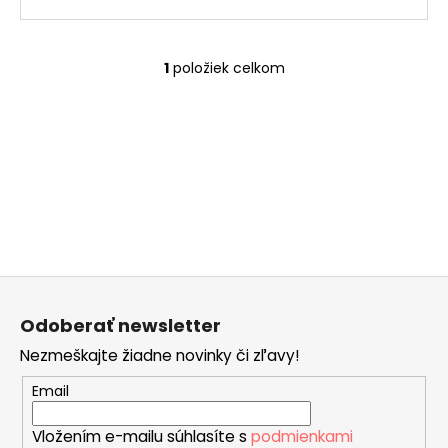
č
a
m
e
1
položiek celkom
O
v
l
SISSI
á
€32
d
a
c
i
e
p
Z
r
á
v
Odoberať newsletter
p
k
Nezmeškajte žiadne novinky či zľavy!
ä
y
v
t
Email
ý
i
p
Vložením e-mailu súhlasíte s
podmienkami
e