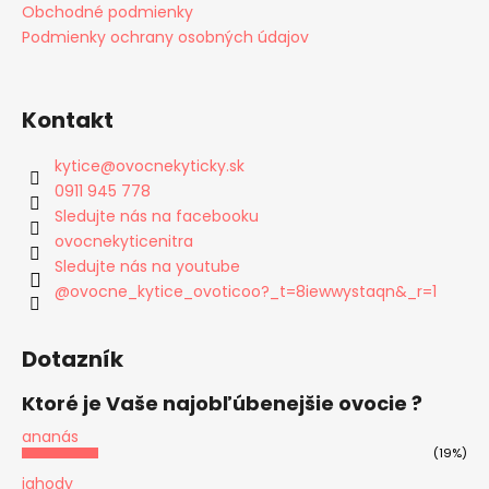
Obchodné podmienky
Podmienky ochrany osobných údajov
Kontakt
kytice
@
ovocnekyticky.sk
0911 945 778
Sledujte nás na facebooku
ovocnekyticenitra
Sledujte nás na youtube
@ovocne_kytice_ovoticoo?_t=8iewwystaqn&_r=1
Dotazník
Ktoré je Vaše najobľúbenejšie ovocie ?
ananás
(19%)
jahody