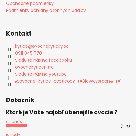
Obchodné podmienky
Podmienky ochrany osobných údajov
Kontakt
kytice
@
ovocnekyticky.sk
0911 945 778
Sledujte nás na facebooku
ovocnekyticenitra
Sledujte nás na youtube
@ovocne_kytice_ovoticoo?_t=8iewwystaqn&_r=1
Dotazník
Ktoré je Vaše najobľúbenejšie ovocie ?
ananás
(19%)
jahody