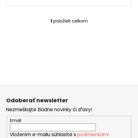
č
a
m
e
1
položiek celkom
O
v
l
LUCREZIA
á
€55
d
a
c
i
e
p
Z
r
á
v
Odoberať newsletter
p
k
Nezmeškajte žiadne novinky či zľavy!
ä
y
v
t
Email
ý
i
p
Vložením e-mailu súhlasíte s
podmienkami
e