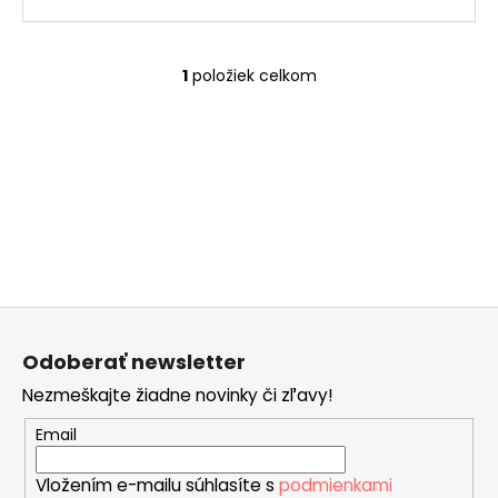
č
a
m
e
1
položiek celkom
O
v
l
ČOKOLÁDOVÝ
á
MIX
BOX
d
a
€28
c
i
e
p
Z
r
á
v
Odoberať newsletter
p
k
Nezmeškajte žiadne novinky či zľavy!
ä
y
v
t
Email
ý
i
p
Vložením e-mailu súhlasíte s
podmienkami
e