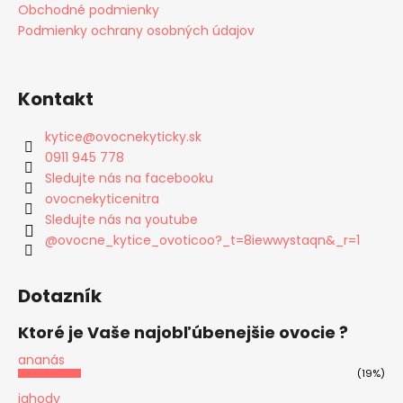
Obchodné podmienky
Podmienky ochrany osobných údajov
Kontakt
kytice
@
ovocnekyticky.sk
0911 945 778
Sledujte nás na facebooku
ovocnekyticenitra
Sledujte nás na youtube
@ovocne_kytice_ovoticoo?_t=8iewwystaqn&_r=1
Dotazník
Ktoré je Vaše najobľúbenejšie ovocie ?
ananás
(19%)
jahody