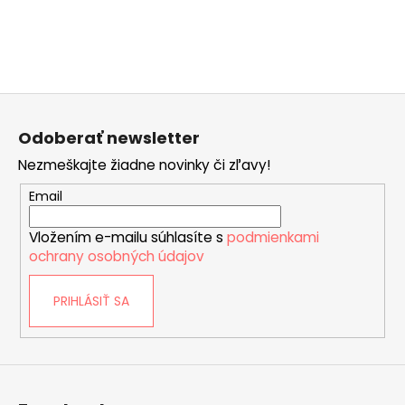
č
a
m
e
Z
LUCREZIA
á
Odoberať newsletter
€55
p
Nezmeškajte žiadne novinky či zľavy!
ä
t
Email
i
Vložením e-mailu súhlasíte s
podmienkami
e
ochrany osobných údajov
PRIHLÁSIŤ SA