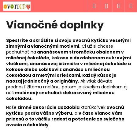
K
Prejsť
Hľadať
Náku
M
Prihlásen
na
o
obsah
Späť
Späť
košík
š
Vianočné doplnky
í
Č
k
o
Spestrite a skrášlite si svoju ovocnú kytičku veselými
zimnými a vianočnými motívmi.
Či už si chcete
p
pochutnať na
ananásovom stromčeku obalenom v
o
mliečnej čokoláde, kokose a dozdobenom cukrovými
t
vločkami, ananásovej čižmičke v mliečnej čokoláde a
kokose alebo sobíkovi z ananásu s mliečnou
r
čokoládou a mletými orieškami, každý kúsok je
e
naozaj jedninečný a originálny.
Ak však dávate
prednosť žltému melónu, potom je skvelým doplnkom aj
b
náš
melónový snehuliak dekorovaný mliečnou
u
čokoládou.
j
Naše
zimné dekorácie dozdobia
ktorúkoľvek
ovocnú
e
kytičku podľa Vášho výberu,
a
v čase Vianoc Vám
prinesú o to väčšiu radosť a potešenie zo sviežeho
t
ovocia a čokolády.
e
n