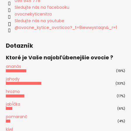
0911 945 778
Sledujte nás na facebooku
ovocnekyticenitra
Sledujte nás na youtube
@ovocne_kytice_ovoticoo?_t=8iewwystaqn&_r=1
Dotazník
Ktoré je Vaše najobľúbenejšie ovocie ?
ananás
(19%)
jahody
(33%)
hrozno
(17%)
jabĺčka
(6%)
pomaranč
(4%)
kiwi