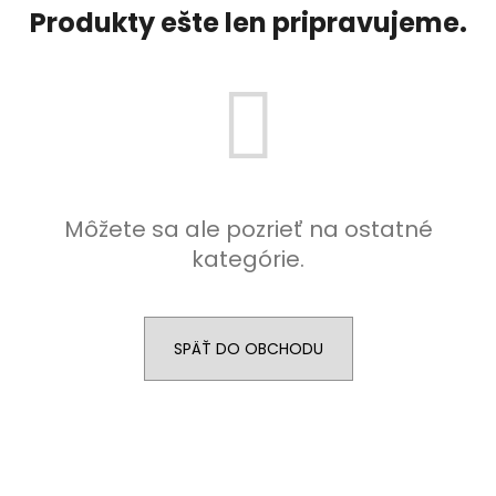
Produkty ešte len pripravujeme.
á
j
s
ť
?
Môžete sa ale pozrieť na ostatné
kategórie.
HĽADAŤ
SPÄŤ DO OBCHODU
O
d
p
o
r
ú