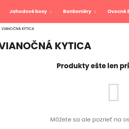
Jahodové boxy
Bonboniéry
Ovocné 
VIANOČNÁ KYTICA
Čo potrebujete nájsť?
VIANOČNÁ KYTICA
HĽADAŤ
Produkty ešte len p
Odporúčame
Môžete sa ale pozrieť na o
JAHODOVÉ SRDCE GOLD
VIKTORIA