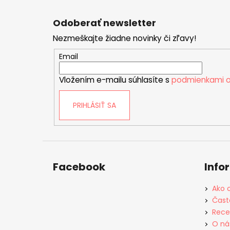
Z
á
Odoberať newsletter
p
Nezmeškajte žiadne novinky či zľavy!
ä
t
Email
i
Vložením e-mailu súhlasíte s
podmienkami o
e
PRIHLÁSIŤ SA
Facebook
Info
Ako 
Čast
Rece
O ná