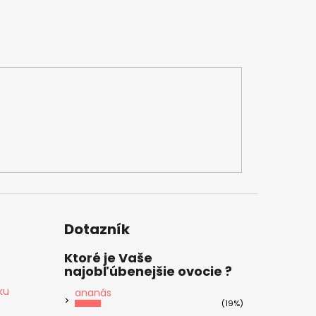
Dotazník
Ktoré je Vaše
najobľúbenejšie ovocie ?
ku
ananás
(19%)