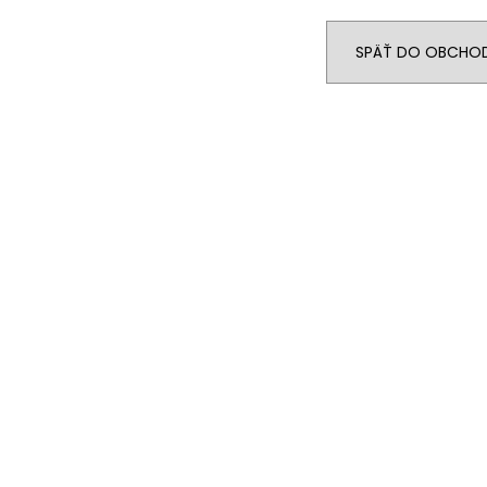
€24,90
€89
SPÄŤ DO OBCHO