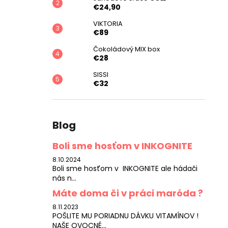
€24,90
VIKTORIA
€89
Čokoládový MIX box
€28
SISSI
€32
Blog
Boli sme hosťom v INKOGNITE
8.10.2024
Boli sme hosťom v INKOGNITE ale hádači
nás n...
Máte doma či v práci maróda ?
8.11.2023
POŠLITE MU PORIADNU DÁVKU VITAMÍNOV !
NAŠE OVOCNÉ...