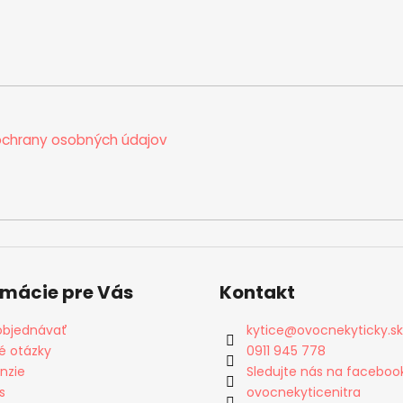
chrany osobných údajov
rmácie pre Vás
Kontakt
objednávať
kytice
@
ovocnekyticky.sk
é otázky
0911 945 778
nzie
Sledujte nás na faceboo
s
ovocnekyticenitra