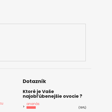
Dotazník
Ktoré je Vaše
najobľúbenejšie ovocie ?
ku
ananás
(19%)