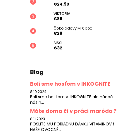
€24,90
VIKTORIA
€89
Čokoládový MIX box
€28
SISSI
€32
Blog
Boli sme hosťom v INKOGNITE
8.10.2024
Boli sme hosťom v INKOGNITE ale hádači
nás n...
Máte doma či v práci maróda ?
8.11.2023
POŠLITE MU PORIADNU DÁVKU VITAMÍNOV !
NAŠE OVOCNÉ...