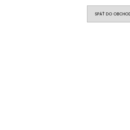
€24,90
€89
SPÄŤ DO OBCHO