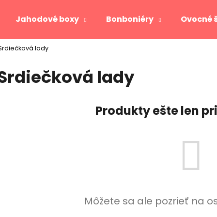
Jahodové boxy
Bonboniéry
Ovocné 
Srdiečková lady
Čo potrebujete nájsť?
Srdiečková lady
HĽADAŤ
Produkty ešte len p
Odporúčame
Môžete sa ale pozrieť na o
JAHODOVÉ SRDCE GOLD
VIKTORIA