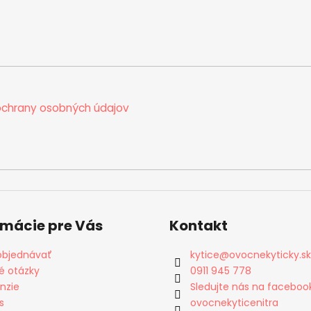
chrany osobných údajov
rmácie pre Vás
Kontakt
objednávať
kytice
@
ovocnekyticky.sk
é otázky
0911 945 778
nzie
Sledujte nás na faceboo
s
ovocnekyticenitra