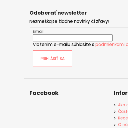
Z
á
Odoberať newsletter
p
Nezmeškajte žiadne novinky či zľavy!
ä
t
Email
i
Vložením e-mailu súhlasíte s
podmienkami o
e
PRIHLÁSIŤ SA
Facebook
Info
Ako 
Čast
Rece
O ná