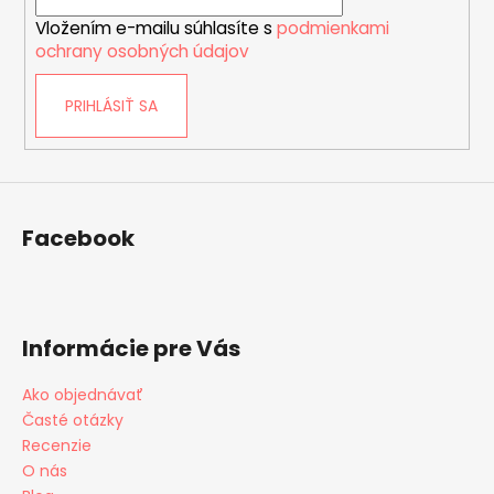
i
p
Vložením e-mailu súhlasíte s
podmienkami
e
i
ochrany osobných údajov
s
u
PRIHLÁSIŤ SA
Facebook
Informácie pre Vás
Ako objednávať
Časté otázky
Recenzie
O nás