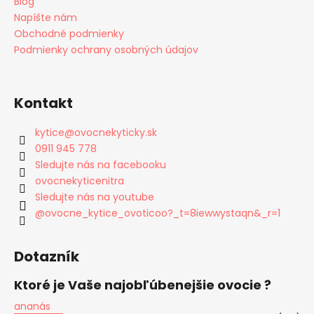
Blog
Napíšte nám
Obchodné podmienky
Podmienky ochrany osobných údajov
Kontakt
kytice
@
ovocnekyticky.sk
0911 945 778
Sledujte nás na facebooku
ovocnekyticenitra
Sledujte nás na youtube
@ovocne_kytice_ovoticoo?_t=8iewwystaqn&_r=1
Dotazník
Ktoré je Vaše najobľúbenejšie ovocie ?
ananás