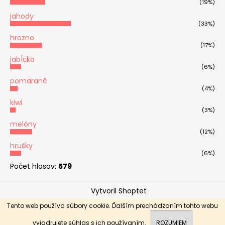
(19%)
jahody
(33%)
hrozno
(17%)
jabĺčka
(6%)
pomaranč
(4%)
kiwi
(3%)
melóny
(12%)
hrušky
(6%)
Počet hlasov:
579
Vytvoril Shoptet
Copyright 2026
OVOCNÉ KYTICE - Ovoticoo
. Všetky
Tento web používa súbory cookie. Ďalším prechádzaním tohto webu
Donáška Nitra, Nitriansky kraj, Trnavský kraj, Trenčiansky
práva vyhradené.
kraj, Banskobystrický kraj
vyjadrujete súhlas s ich používaním.
ROZUMIEM