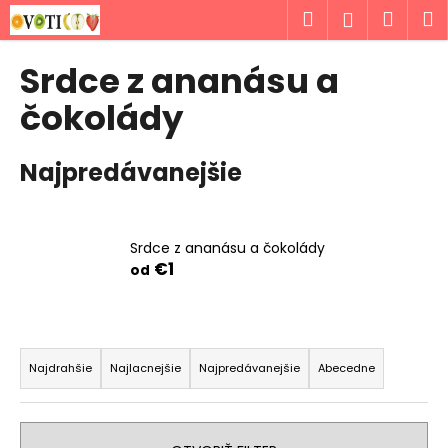
K
Prejsť
Hľadať
Náku
M
Prihlásen
na
o
obsah
Späť
Späť
košík
š
Srdce z ananásu a
í
Č
čokolády
k
o
p
Najpredávanejšie
o
t
r
Srdce z ananásu a čokolády
e
€1
od
b
u
j
R
e
a
Najdrahšie
Najlacnejšie
Najpredávanejšie
Abecedne
t
d
e
e
n