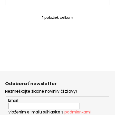
č
a
m
e
1
položiek celkom
O
v
l
SISSI
á
€32
d
a
c
i
e
p
Z
r
á
v
Odoberať newsletter
p
k
Nezmeškajte žiadne novinky či zľavy!
ä
y
v
t
Email
ý
i
p
Vložením e-mailu súhlasíte s
podmienkami
e