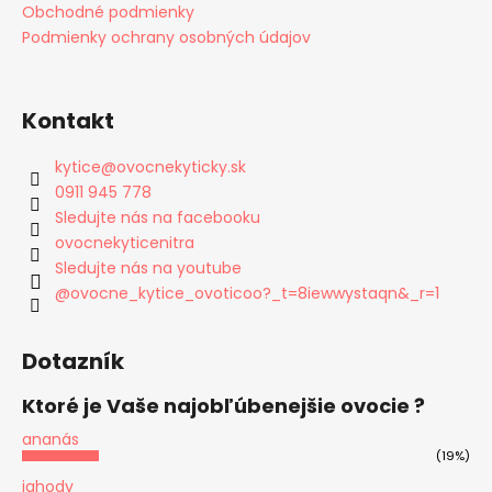
Obchodné podmienky
Podmienky ochrany osobných údajov
Kontakt
kytice
@
ovocnekyticky.sk
0911 945 778
Sledujte nás na facebooku
ovocnekyticenitra
Sledujte nás na youtube
@ovocne_kytice_ovoticoo?_t=8iewwystaqn&_r=1
Dotazník
Ktoré je Vaše najobľúbenejšie ovocie ?
ananás
(19%)
jahody