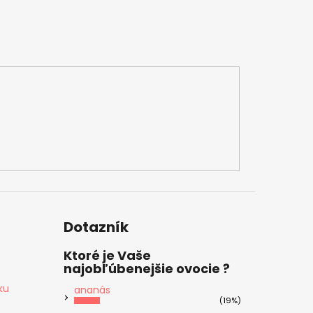
Dotazník
Ktoré je Vaše
najobľúbenejšie ovocie ?
ku
ananás
(19%)