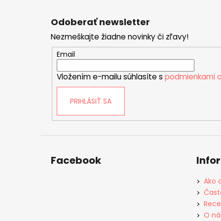
Z
á
Odoberať newsletter
p
Nezmeškajte žiadne novinky či zľavy!
ä
t
Email
i
Vložením e-mailu súhlasíte s
podmienkami o
e
PRIHLÁSIŤ SA
Facebook
Info
Ako 
Čast
Rece
O ná