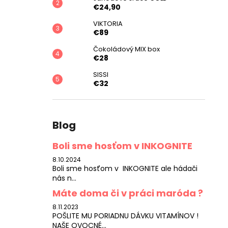
€24,90
VIKTORIA
€89
Čokoládový MIX box
€28
SISSI
€32
Blog
Boli sme hosťom v INKOGNITE
8.10.2024
Boli sme hosťom v INKOGNITE ale hádači
nás n...
Máte doma či v práci maróda ?
8.11.2023
POŠLITE MU PORIADNU DÁVKU VITAMÍNOV !
NAŠE OVOCNÉ...