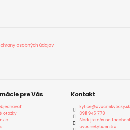
chrany osobných údajov
rmácie pre Vás
Kontakt
objednávať
kytice
@
ovocnekyticky.sk
é otázky
0911 945 778
nzie
Sledujte nás na faceboo
s
ovocnekyticenitra