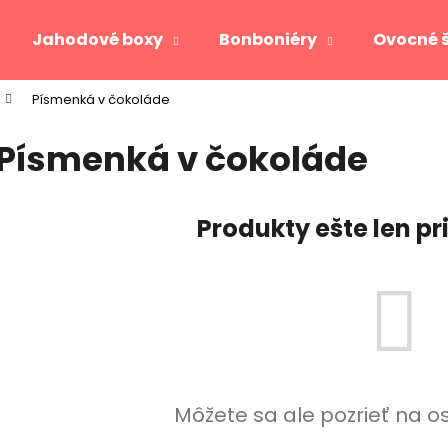
Jahodové boxy
Bonboniéry
Ovocné 
Písmenká v čokoláde
Čo potrebujete nájsť?
Písmenká v čokoláde
HĽADAŤ
Produkty ešte len p
Odporúčame
Môžete sa ale pozrieť na o
JAHODOVÉ SRDCE GOLD
VIKTORIA