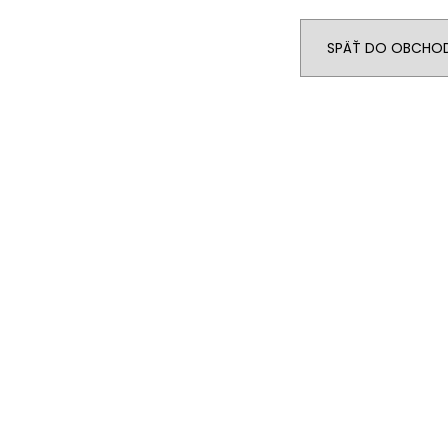
€24,90
€89
SPÄŤ DO OBCHO