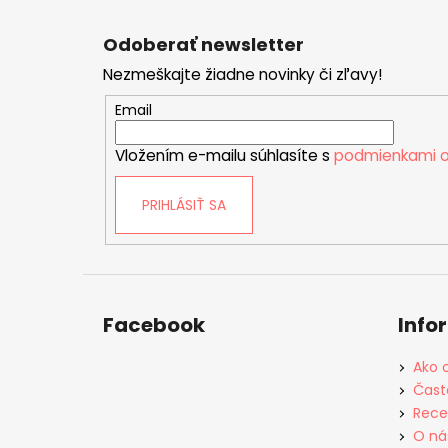
Z
á
Odoberať newsletter
p
Nezmeškajte žiadne novinky či zľavy!
ä
t
Email
i
Vložením e-mailu súhlasíte s
podmienkami o
e
PRIHLÁSIŤ SA
Facebook
Info
Ako 
Čast
Rece
O ná