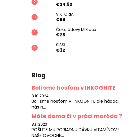
€24,90
VIKTORIA
€89
Čokoládový MIX box
€28
SISSI
€32
Blog
Boli sme hosťom v INKOGNITE
8.10.2024
Boli sme hosťom v INKOGNITE ale hádači
nás n...
Máte doma či v práci maróda ?
8.11.2023
POŠLITE MU PORIADNU DÁVKU VITAMÍNOV !
NAŠE OVOCNÉ...