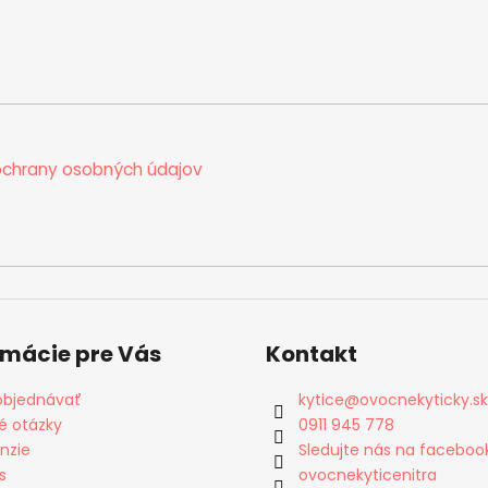
chrany osobných údajov
rmácie pre Vás
Kontakt
objednávať
kytice
@
ovocnekyticky.sk
é otázky
0911 945 778
nzie
Sledujte nás na faceboo
s
ovocnekyticenitra