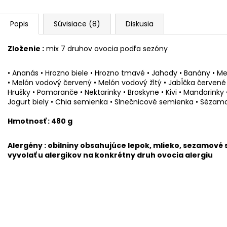
€24,90
€89
Popis
Súvisiace (8)
Diskusia
Zloženie :
mix 7 druhov ovocia podľa sezóny
• Ananás • Hrozno biele • Hrozno tmavé • Jahody • Banány • M
• Melón vodový červený • Melón vodový žltý • Jabĺčka červené 
Hrušky • Pomaranče • Nektarinky • Broskyne • Kivi • Mandarinky 
Jogurt biely • Chia semienka • Slnečnicové semienka • Séza
Hmotnosť : 480 g
Alergény : obilniny obsahujúce lepok, mlieko, sezamové
vyvolať u alergikov na konkrétny druh ovocia alergiu