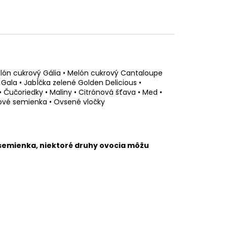
elón cukrový Gália • Melón cukrový Cantaloupe
Gala • Jabĺčka zelené Golden Delicious •
• Čučoriedky • Maliny • Citrónová šťava • Med •
mové semienka • Ovsené vločky
 semienka, niektoré druhy ovocia môžu