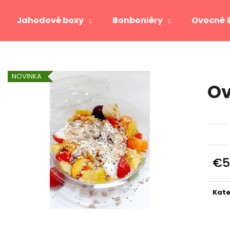
Jahodové boxy
Bonboniéry
Ovocné 
Čo potrebujete nájsť?
NOVINKA
Ov
HĽADAŤ
Odporúčame
€5
Jedn
cena
Kate
JAHODOVÉ SRDCE GOLD
VIKTORIA