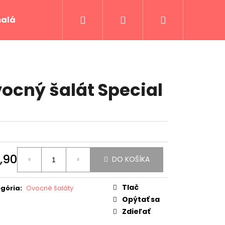
Hľadať
Prihlásenie
Nákupný
šaláty
Svadby
Ako objednávať
Rec
košík
ocný šalát Special
,90
DO KOŠÍKA
otková
:
Tlač
gória
:
Ovocné šaláty
Opýtať sa
Zdieľať