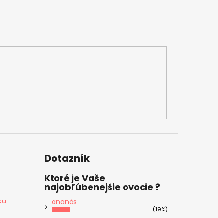
Dotazník
Ktoré je Vaše
najobľúbenejšie ovocie ?
ku
ananás
(19%)