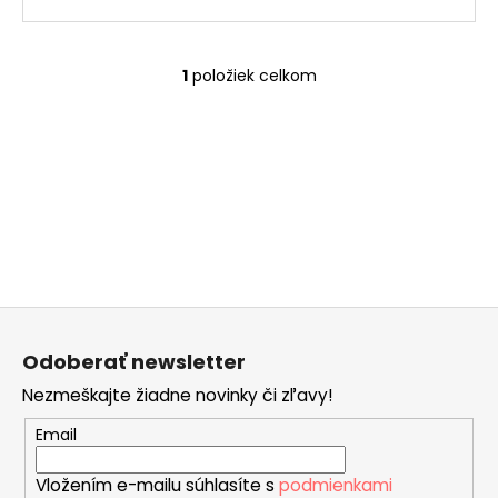
č
a
m
e
1
položiek celkom
O
v
l
ČOKOLÁDOVÝ
á
MIX
BOX
d
a
€28
c
i
e
p
Z
r
á
v
Odoberať newsletter
p
k
Nezmeškajte žiadne novinky či zľavy!
ä
y
v
t
Email
ý
i
p
Vložením e-mailu súhlasíte s
podmienkami
e