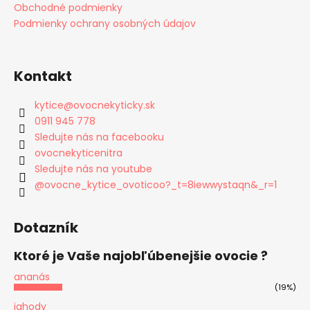
Obchodné podmienky
Podmienky ochrany osobných údajov
Kontakt
kytice
@
ovocnekyticky.sk
0911 945 778
Sledujte nás na facebooku
ovocnekyticenitra
Sledujte nás na youtube
@ovocne_kytice_ovoticoo?_t=8iewwystaqn&_r=1
Dotazník
Ktoré je Vaše najobľúbenejšie ovocie ?
ananás
(19%)
jahody