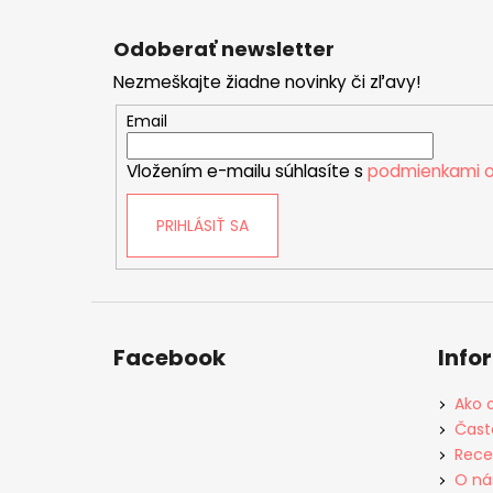
Z
á
Odoberať newsletter
p
Nezmeškajte žiadne novinky či zľavy!
ä
t
Email
i
Vložením e-mailu súhlasíte s
podmienkami o
e
PRIHLÁSIŤ SA
Facebook
Info
Ako 
Čast
Rece
O ná