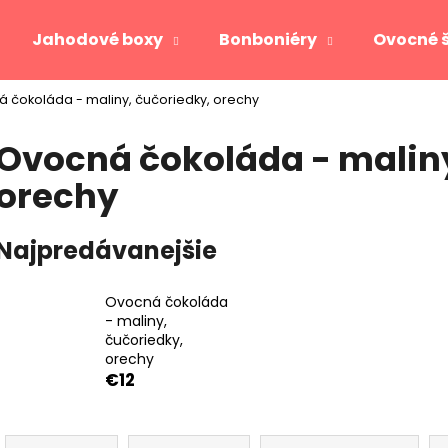
Jahodové boxy
Bonboniéry
Ovocné 
 čokoláda - maliny, čučoriedky, orechy
Čo potrebujete nájsť?
Ovocná čokoláda - maliny
orechy
HĽADAŤ
Najpredávanejšie
Odporúčame
Ovocná čokoláda
- maliny,
čučoriedky,
orechy
€12
R
JAHODOVÉ SRDCE GOLD
VIKTORIA