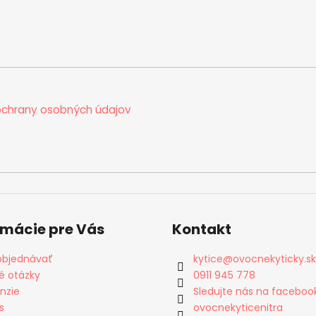
chrany osobných údajov
rmácie pre Vás
Kontakt
objednávať
kytice
@
ovocnekyticky.sk
é otázky
0911 945 778
nzie
Sledujte nás na faceboo
s
ovocnekyticenitra