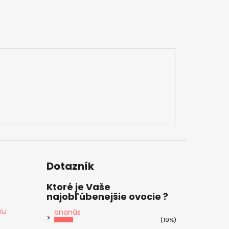
Dotazník
Ktoré je Vaše
najobľúbenejšie ovocie ?
ku
ananás
(19%)