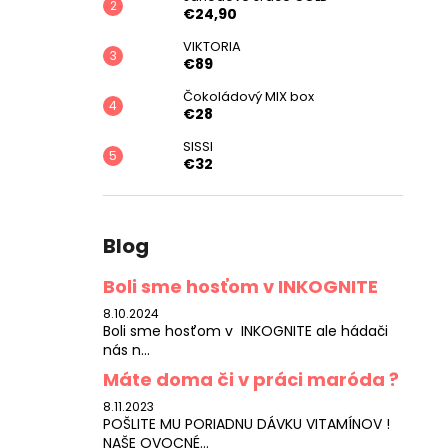
€24,90
VIKTORIA
€89
Čokoládový MIX box
€28
SISSI
€32
Blog
Boli sme hosťom v INKOGNITE
8.10.2024
Boli sme hosťom v INKOGNITE ale hádači
nás n...
Máte doma či v práci maróda ?
8.11.2023
POŠLITE MU PORIADNU DÁVKU VITAMÍNOV !
NAŠE OVOCNÉ...