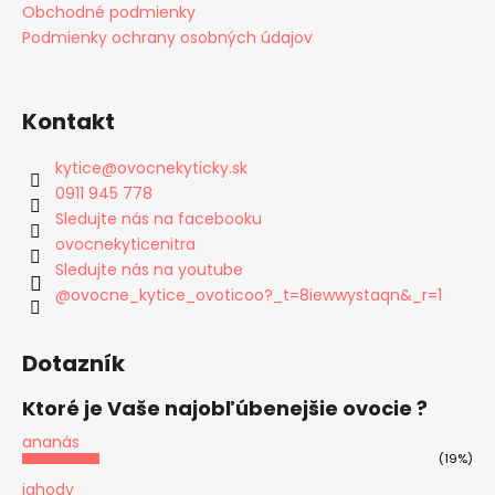
Obchodné podmienky
Podmienky ochrany osobných údajov
Kontakt
kytice
@
ovocnekyticky.sk
0911 945 778
Sledujte nás na facebooku
ovocnekyticenitra
Sledujte nás na youtube
@ovocne_kytice_ovoticoo?_t=8iewwystaqn&_r=1
Dotazník
Ktoré je Vaše najobľúbenejšie ovocie ?
ananás
(19%)
jahody