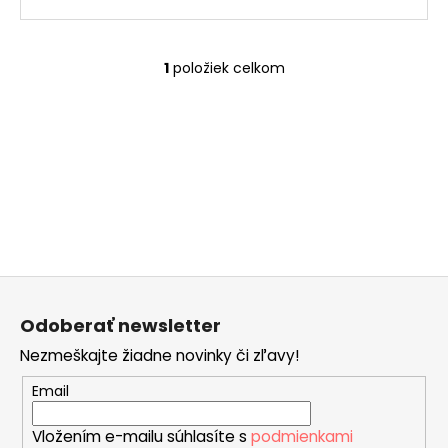
č
a
m
e
1
položiek celkom
O
v
l
LUCREZIA
á
€55
d
a
c
i
e
p
Z
r
á
v
Odoberať newsletter
p
k
Nezmeškajte žiadne novinky či zľavy!
ä
y
v
t
Email
ý
i
p
Vložením e-mailu súhlasíte s
podmienkami
e