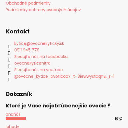
Obchodné podmienky
Podmienky ochrany osobných údajov
Kontakt
kytice
@
ovocnekyticky.sk
0911 945 778
Sledujte nás na facebooku
ovocnekyticenitra
Sledujte nás na youtube
@ovocne_kytice_ovoticoo?_t=8iewwystaqn&_r=1
Dotazník
Ktoré je Vaše najobľúbenejšie ovocie ?
ananás
(19%)
jahody