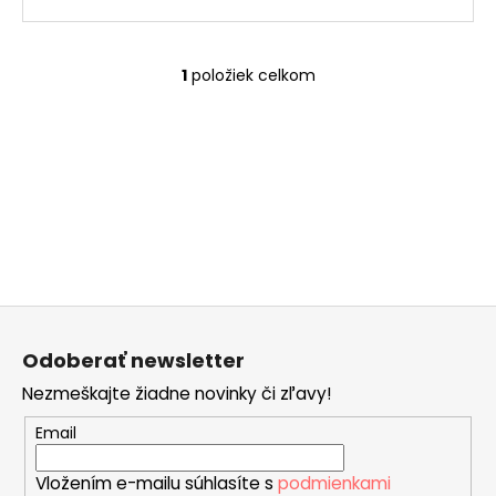
č
a
m
e
1
položiek celkom
O
v
l
SISSI
á
€32
d
a
c
i
e
p
Z
r
á
v
Odoberať newsletter
p
k
Nezmeškajte žiadne novinky či zľavy!
ä
y
v
t
Email
ý
i
p
Vložením e-mailu súhlasíte s
podmienkami
e