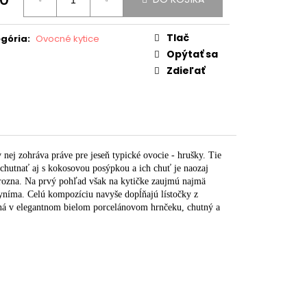
otková
:
Tlač
gória
:
Ovocné kytice
Opýtať sa
Zdieľať
nej zohráva práve pre jeseň typické ovocie - hrušky. Tie
ychutnať aj s kokosovou posýpkou a ich chuť je naozaj
rozna. Na prvý pohľad však na kytičke zaujmú najmä
yníma. Celú kompozíciu navyše dopĺňajú lístočky z
aná v elegantnom bielom porcelánovom hrnčeku, chutný a