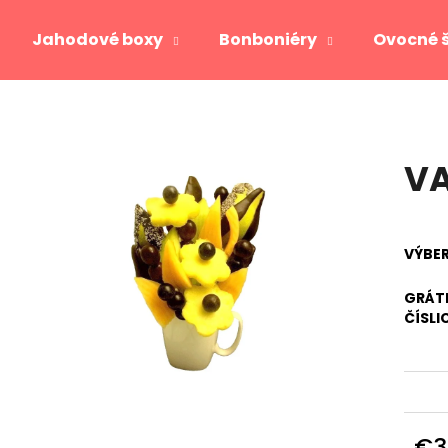
Jahodové boxy
Bonboniéry
Ovocné 
Čo potrebujete nájsť?
V
HĽADAŤ
VÝBE
Odporúčame
GRÁTI
ČÍSLI
JAHODOVÉ SRDCE GOLD
VIKTORIA
€3