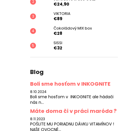
€24,90
VIKTORIA
€89
Čokoládový MIX box
€28
SISSI
€32
Blog
Boli sme hosťom v INKOGNITE
8.10.2024
Boli sme hosťom v INKOGNITE ale hádači
nás n...
Máte doma či v práci maróda ?
8.11.2023
POŠLITE MU PORIADNU DÁVKU VITAMÍNOV !
NAŠE OVOCNÉ...