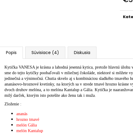
€24,90
€89
Jedn
cena
Kate
Popis
Súvisiace (4)
Diskusia
Kytička VANESA je krásna a lahodná jesenná kytica, pretože hlavnú úlohu v 
sme do tejto kytičky poobaľovali v mliečnej čokoláde, niektoré si môžete v
jedinečná a výnimočná. Chutia skvelo aj s kombináciou sladkého tmavého h
ananásovo-hroznové kvetinky, na ktorých sa v strede tmavé hrozno krásne v
dvoch druhov melóna, a to melóna Kantalup a Gália. Kytička je naaranžov
milý darček, ktorým isto potešíte ako ženu tak i muža.
Zloženie :
ananás
hrozno tmavé
melón Gália
melón Kantalup