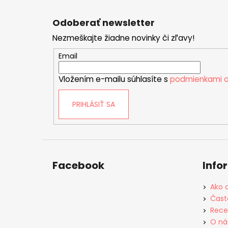
Z
á
Odoberať newsletter
p
Nezmeškajte žiadne novinky či zľavy!
ä
t
Email
i
Vložením e-mailu súhlasíte s
podmienkami o
e
PRIHLÁSIŤ SA
Facebook
Info
Ako 
Čast
Rece
O ná