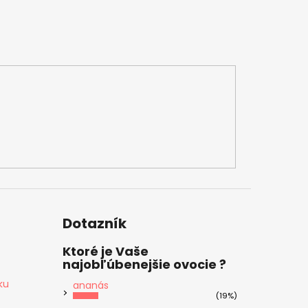
Dotazník
Ktoré je Vaše
najobľúbenejšie ovocie ?
ku
ananás
(19%)