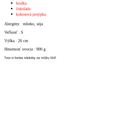
hrušky
čokoláda
kokosová posýpka
Alergény : mlieko, sója
Veľkosť : S
Výška : 26 cm
Hmotnosť ovocia : 900 g
Tvar a farba nádoby sa môžu líšiť.