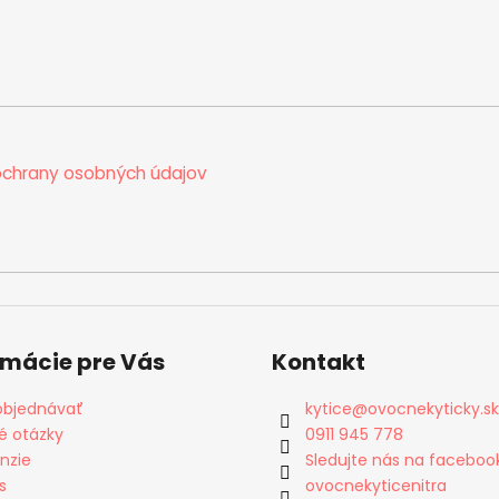
chrany osobných údajov
rmácie pre Vás
Kontakt
objednávať
kytice
@
ovocnekyticky.sk
é otázky
0911 945 778
nzie
Sledujte nás na faceboo
s
ovocnekyticenitra