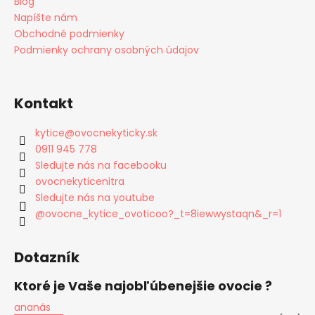
Blog
Napíšte nám
Obchodné podmienky
Podmienky ochrany osobných údajov
Kontakt
kytice
@
ovocnekyticky.sk
0911 945 778
Sledujte nás na facebooku
ovocnekyticenitra
Sledujte nás na youtube
@ovocne_kytice_ovoticoo?_t=8iewwystaqn&_r=1
Dotazník
Ktoré je Vaše najobľúbenejšie ovocie ?
ananás