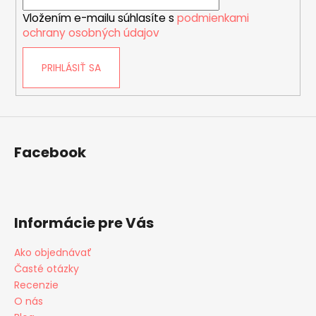
i
p
Vložením e-mailu súhlasíte s
podmienkami
e
i
ochrany osobných údajov
s
u
PRIHLÁSIŤ SA
Facebook
Informácie pre Vás
Ako objednávať
Časté otázky
Recenzie
O nás