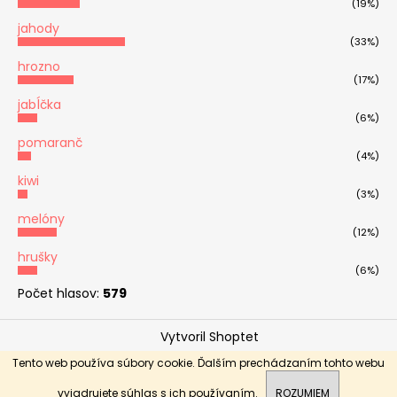
(19%)
jahody
(33%)
hrozno
(17%)
jabĺčka
(6%)
pomaranč
(4%)
kiwi
(3%)
melóny
(12%)
hrušky
(6%)
Počet hlasov:
579
Vytvoril Shoptet
Copyright 2026
OVOCNÉ KYTICE - Ovoticoo
. Všetky
Tento web používa súbory cookie. Ďalším prechádzaním tohto webu
Donáška Nitra, Nitriansky kraj, Trnavský kraj, Trenčiansky
práva vyhradené.
kraj, Banskobystrický kraj
vyjadrujete súhlas s ich používaním.
ROZUMIEM