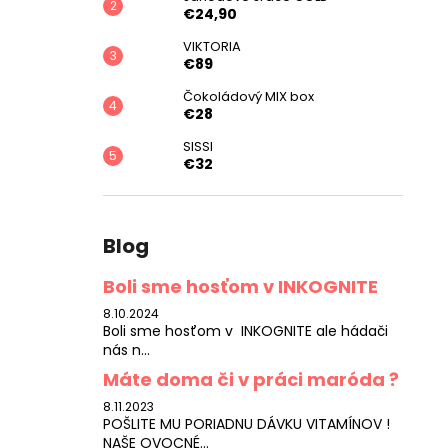
€24,90
VIKTORIA
€89
Čokoládový MIX box
€28
SISSI
€32
Blog
Boli sme hosťom v INKOGNITE
8.10.2024
Boli sme hosťom v INKOGNITE ale hádači
nás n...
Máte doma či v práci maróda ?
8.11.2023
POŠLITE MU PORIADNU DÁVKU VITAMÍNOV !
NAŠE OVOCNÉ...