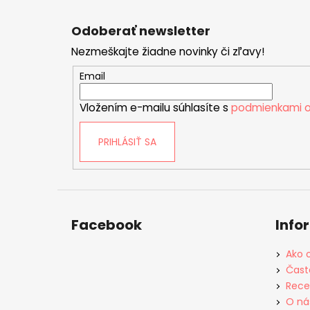
Z
á
Odoberať newsletter
p
Nezmeškajte žiadne novinky či zľavy!
ä
t
Email
i
Vložením e-mailu súhlasíte s
podmienkami o
e
PRIHLÁSIŤ SA
Facebook
Info
Ako 
Čast
Rece
O ná