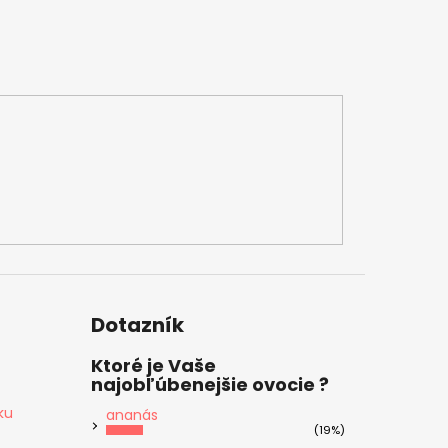
Dotazník
Ktoré je Vaše
najobľúbenejšie ovocie ?
ku
ananás
(19%)