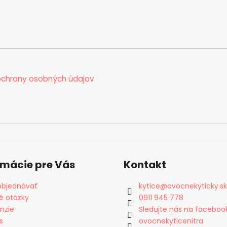
chrany osobných údajov
rmácie pre Vás
Kontakt
objednávať
kytice
@
ovocnekyticky.sk
é otázky
0911 945 778
nzie
Sledujte nás na faceboo
s
ovocnekyticenitra