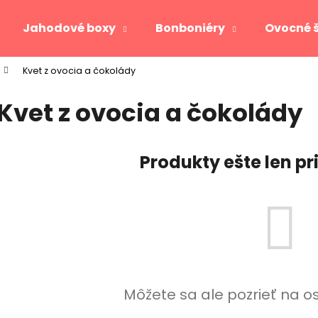
Jahodové boxy
Bonboniéry
Ovocné 
Kvet z ovocia a čokolády
Čo potrebujete nájsť?
Kvet z ovocia a čokolády
HĽADAŤ
Produkty ešte len p
Odporúčame
Môžete sa ale pozrieť na o
JAHODOVÉ SRDCE GOLD
VIKTORIA