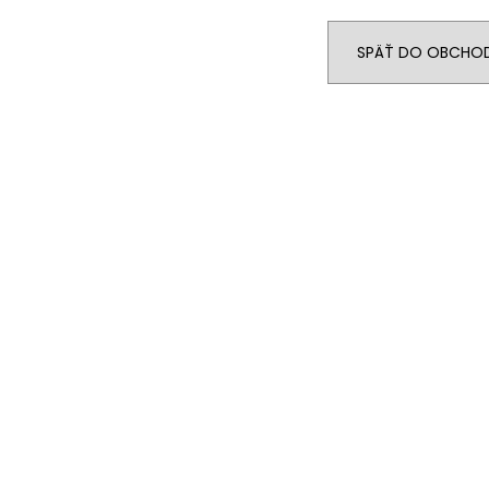
€24,90
€89
SPÄŤ DO OBCHO