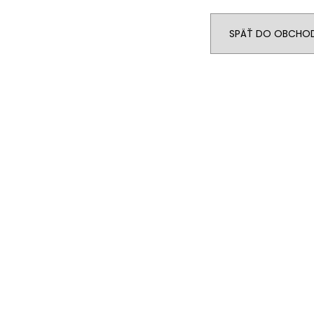
€24,90
€89
SPÄŤ DO OBCHO