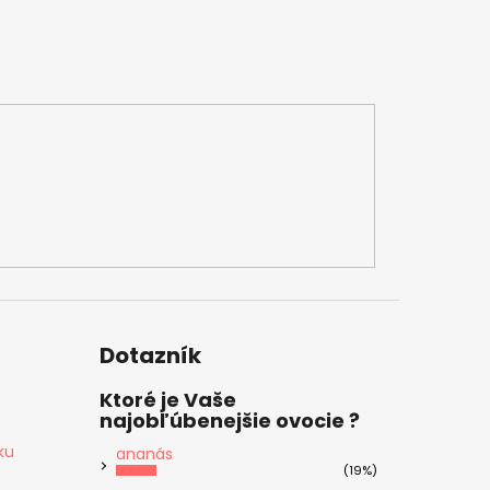
Dotazník
Ktoré je Vaše
najobľúbenejšie ovocie ?
ku
ananás
(19%)