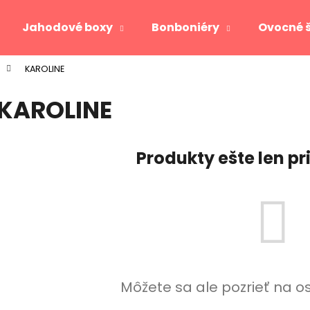
Jahodové boxy
Bonboniéry
Ovocné 
KAROLINE
Čo potrebujete nájsť?
KAROLINE
HĽADAŤ
Produkty ešte len p
Odporúčame
Môžete sa ale pozrieť na o
JAHODOVÉ SRDCE GOLD
VIKTORIA