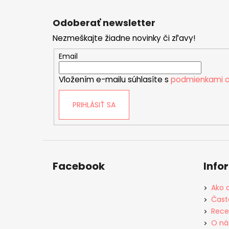
Z
á
Odoberať newsletter
p
Nezmeškajte žiadne novinky či zľavy!
ä
t
Email
i
Vložením e-mailu súhlasíte s
podmienkami o
e
PRIHLÁSIŤ SA
Facebook
Info
Ako 
Čast
Rece
O ná