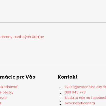
chrany osobných údajov
rmácie pre Vás
Kontakt
objednávať
kytice
@
ovocnekyticky.sk
é otázky
0911 945 778
nzie
Sledujte nás na faceboo
s
ovocnekyticenitra