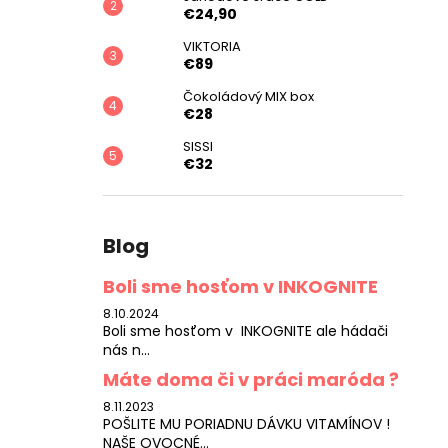
€24,90
VIKTORIA
€89
Čokoládový MIX box
€28
SISSI
€32
Blog
Boli sme hosťom v INKOGNITE
8.10.2024
Boli sme hosťom v INKOGNITE ale hádači
nás n...
Máte doma či v práci maróda ?
8.11.2023
POŠLITE MU PORIADNU DÁVKU VITAMÍNOV !
NAŠE OVOCNÉ...