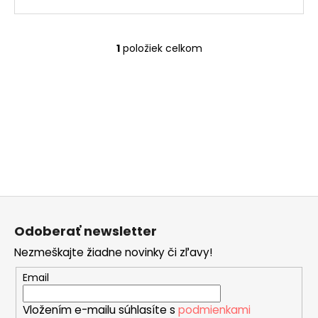
č
a
m
e
1
položiek celkom
O
v
l
SISSI
á
€32
d
a
c
i
e
p
Z
r
á
v
Odoberať newsletter
p
k
Nezmeškajte žiadne novinky či zľavy!
ä
y
v
t
Email
ý
i
p
Vložením e-mailu súhlasíte s
podmienkami
e