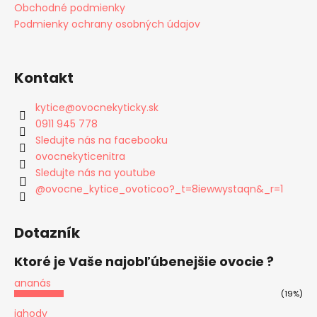
Obchodné podmienky
Podmienky ochrany osobných údajov
Kontakt
kytice
@
ovocnekyticky.sk
0911 945 778
Sledujte nás na facebooku
ovocnekyticenitra
Sledujte nás na youtube
@ovocne_kytice_ovoticoo?_t=8iewwystaqn&_r=1
Dotazník
Ktoré je Vaše najobľúbenejšie ovocie ?
ananás
(19%)
jahody