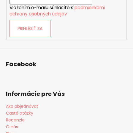
i
p
Vložením e-mailu súhlasíte s
podmienkami
e
i
ochrany osobných údajov
s
u
PRIHLÁSIŤ SA
Facebook
Informácie pre Vás
Ako objednávať
Časté otázky
Recenzie
O nás