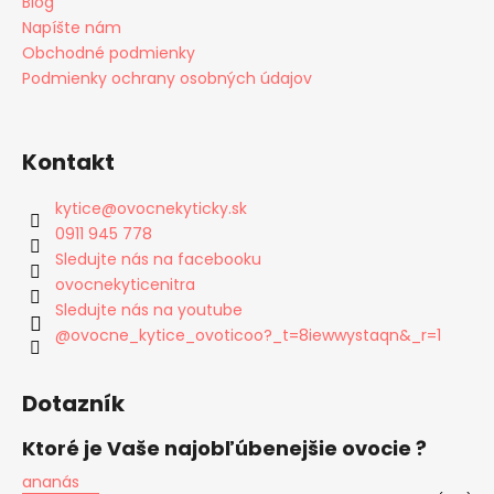
Blog
Napíšte nám
Obchodné podmienky
Podmienky ochrany osobných údajov
Kontakt
kytice
@
ovocnekyticky.sk
0911 945 778
Sledujte nás na facebooku
ovocnekyticenitra
Sledujte nás na youtube
@ovocne_kytice_ovoticoo?_t=8iewwystaqn&_r=1
Dotazník
Ktoré je Vaše najobľúbenejšie ovocie ?
ananás