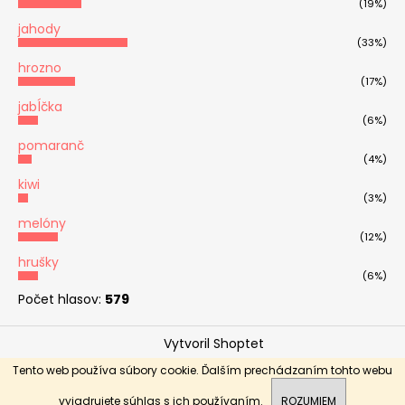
(19%)
jahody
(33%)
hrozno
(17%)
jabĺčka
(6%)
pomaranč
(4%)
kiwi
(3%)
melóny
(12%)
hrušky
(6%)
Počet hlasov:
579
Vytvoril Shoptet
Copyright 2026
OVOCNÉ KYTICE - Ovoticoo
. Všetky
Tento web používa súbory cookie. Ďalším prechádzaním tohto webu
Donáška Nitra, Nitriansky kraj, Trnavský kraj, Trenčiansky
práva vyhradené.
kraj, Banskobystrický kraj
vyjadrujete súhlas s ich používaním.
ROZUMIEM