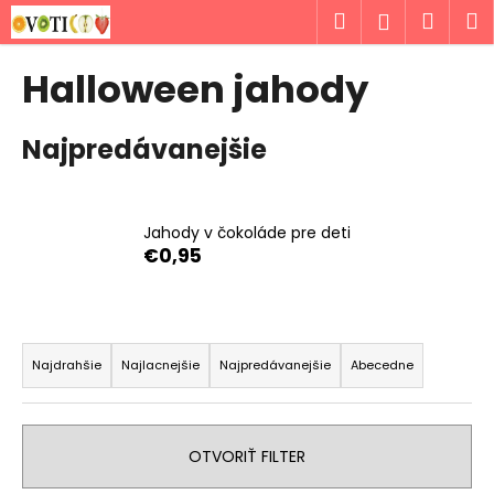
K
Prejsť
Hľadať
Náku
M
Prihlásen
na
o
obsah
Späť
Späť
košík
š
Halloween jahody
í
Č
k
Najpredávanejšie
o
p
o
t
Jahody v čokoláde pre deti
€0,95
r
e
b
R
u
a
Najdrahšie
Najlacnejšie
Najpredávanejšie
Abecedne
j
d
e
e
t
n
OTVORIŤ FILTER
e
i
n