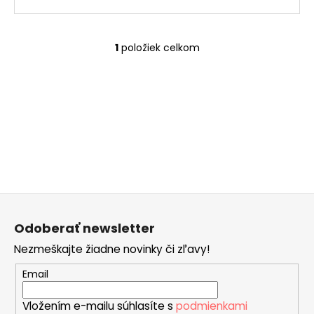
č
a
m
e
1
položiek celkom
O
v
l
LUCREZIA
á
€55
d
a
c
i
e
p
Z
r
á
v
Odoberať newsletter
p
k
Nezmeškajte žiadne novinky či zľavy!
ä
y
v
t
Email
ý
i
p
Vložením e-mailu súhlasíte s
podmienkami
e