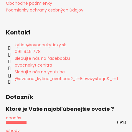
Obchodné podmienky
Podmienky ochrany osobných údajov
Kontakt
kytice
@
ovocnekyticky.sk
0911 945 778
Sledujte nás na facebooku
ovocnekyticenitra
Sledujte nás na youtube
@ovocne_kytice_ovoticoo?_t=8iewwystaqn&_r=1
Dotazník
Ktoré je Vaše najobľúbenejšie ovocie ?
ananás
(19%)
jahody