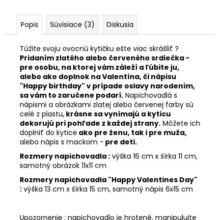
č
a
m
Popis
Súvisiace (3)
Diskusia
e
Túžite svoju ovocnú kytičku ešte viac skrášliť ?
Pridaním zlatého alebo červeného srdiečka -
JAHODOVÉ
pre osobu, na ktorej vám záleží a ľúbite ju,
SRDCE
alebo ako doplnok na Valentína, či nápisu
GOLD
"Happy birthday" v prípade oslavy narodením,
€24,90
sa vám to zaručene podarí.
Napichovadlá s
nápismi a obrázkami zlatej alebo červenej farby sú
celé z plastu,
krásne sa vynímajú a kyticu
dekorujú pri pohľade z každej strany.
Môžete ich
doplniť do kytice
ako pre ženu, tak i pre muža,
alebo nápis s mackom -
pre deti.
Rozmery napichovadla :
výška 16 cm x šírka 11 cm,
samotný obrázok 11x11 cm
Rozmery napichovadla "Happy Valentines Day"
:
výška 13 cm x šírka 15 cm, samotný nápis 6x15 cm
Upozornenie : napichovadlo je hrotené, manipulujte