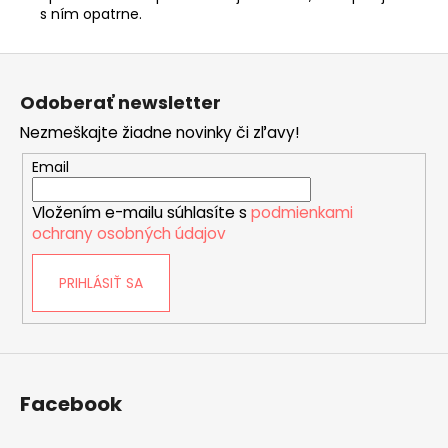
s ním opatrne.
Z
á
Odoberať newsletter
p
Nezmeškajte žiadne novinky či zľavy!
ä
t
Email
i
Vložením e-mailu súhlasíte s
podmienkami
e
ochrany osobných údajov
PRIHLÁSIŤ SA
Facebook