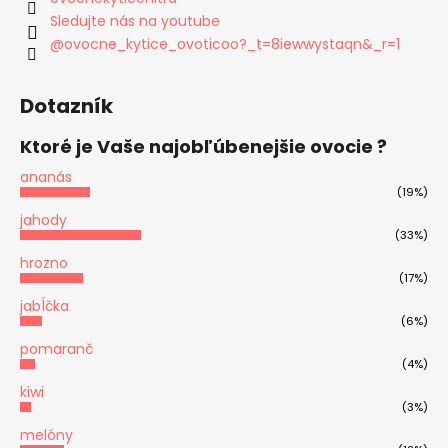
Sledujte nás na youtube
@ovocne_kytice_ovoticoo?_t=8iewwystaqn&_r=1
Dotazník
Ktoré je Vaše najobľúbenejšie ovocie ?
ananás
(19%)
jahody
(33%)
hrozno
(17%)
jabĺčka
(6%)
pomaranč
(4%)
kiwi
(3%)
melóny