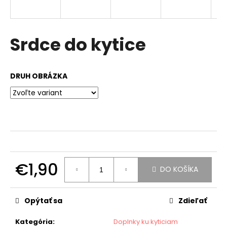
á
j
s
Srdce do kytice
ť
?
DRUH OBRÁZKA
HĽADAŤ
O
€1,90
DO KOŠÍKA
d
Jednotková
p
cena:
o
Opýtať sa
Zdieľať
r
ú
Kategória
:
Doplnky ku kyticiam