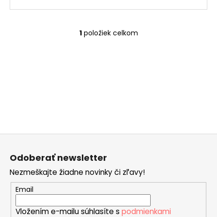
č
a
m
e
1
položiek celkom
O
v
l
ČOKOLÁDOVÝ
á
MIX
BOX
d
a
€28
c
i
e
p
Z
r
á
v
Odoberať newsletter
p
k
Nezmeškajte žiadne novinky či zľavy!
ä
y
v
t
Email
ý
i
p
Vložením e-mailu súhlasíte s
podmienkami
e