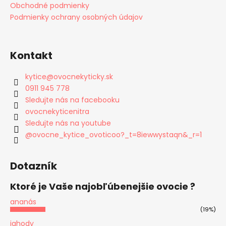
Obchodné podmienky
Podmienky ochrany osobných údajov
Kontakt
kytice
@
ovocnekyticky.sk
0911 945 778
Sledujte nás na facebooku
ovocnekyticenitra
Sledujte nás na youtube
@ovocne_kytice_ovoticoo?_t=8iewwystaqn&_r=1
Dotazník
Ktoré je Vaše najobľúbenejšie ovocie ?
ananás
(19%)
jahody