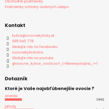
Obchodné podmienky
Podmienky ochrany osobných údajov
Kontakt
kytice
@
ovocnekyticky.sk
0911 945 778
Sledujte nás na facebooku
ovocnekyticenitra
Sledujte nás na youtube
@ovocne_kytice_ovoticoo?_t=8iewwystaqn&_r=1
Dotazník
Ktoré je Vaše najobľúbenejšie ovocie ?
ananás
(19%)
jahody