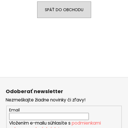
á
SPÄŤ DO OBCHODU
j
s
ť
?
HĽADAŤ
Z
á
O
Odoberať newsletter
p
d
Nezmeškajte žiadne novinky či zľavy!
ä
p
t
o
Email
r
i
ú
Vložením e-mailu súhlasíte s
podmienkami
e