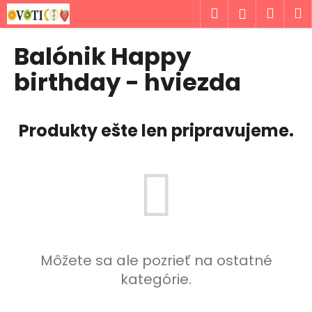
K
Prejsť
Hľadať
Náku
M
Prihlásen
na
o
obsah
Späť
Späť
košík
š
Balónik Happy
í
Č
birthday - hviezda
k
o
p
Produkty ešte len pripravujeme.
o
t
r
e
b
u
j
e
Môžete sa ale pozrieť na ostatné
t
kategórie.
e
n