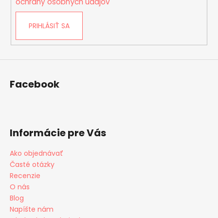
č
ochrany osobných údajov
a
m
PRIHLÁSIŤ SA
e
VIKTORIA
€89
Facebook
Informácie pre Vás
Ako objednávať
Časté otázky
Recenzie
O nás
Blog
Napíšte nám